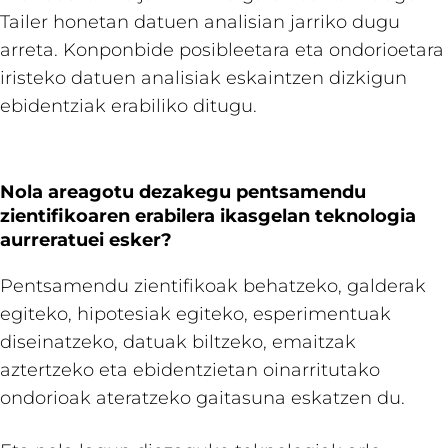
Tailer honetan datuen analisian jarriko dugu
arreta. Konponbide posibleetara eta ondorioetara
iristeko datuen analisiak eskaintzen dizkigun
ebidentziak erabiliko ditugu.
Nola areagotu dezakegu pentsamendu
zientifikoaren erabilera ikasgelan teknologia
aurreratuei esker?
Pentsamendu zientifikoak behatzeko, galderak
egiteko, hipotesiak egiteko, esperimentuak
diseinatzeko, datuak biltzeko, emaitzak
aztertzeko eta ebidentzietan oinarritutako
ondorioak ateratzeko gaitasuna eskatzen du.