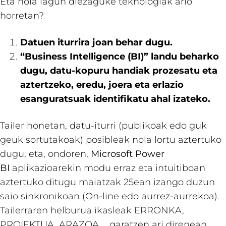
Eta nola lagun diezaguke teknologiak arlo
horretan?
Datuen iturrira joan behar dugu.
“Business Intelligence (BI)” landu beharko
dugu, datu-kopuru handiak prozesatu eta
aztertzeko, eredu, joera eta erlazio
esanguratsuak identifikatu ahal izateko.
Tailer honetan, datu-iturri (publikoak edo guk
geuk sortutakoak) posibleak nola lortu aztertuko
dugu, eta, ondoren,
Microsoft Power
BI
aplikazioarekin modu erraz eta intuitiboan
aztertuko ditugu maiatzak 25ean izango duzun
saio sinkronikoan (On-line edo aurrez-aurrekoa).
Tailerraren helburua ikasleak ERRONKA,
PROIEKTUA, ARAZOA,… garatzen ari direnean