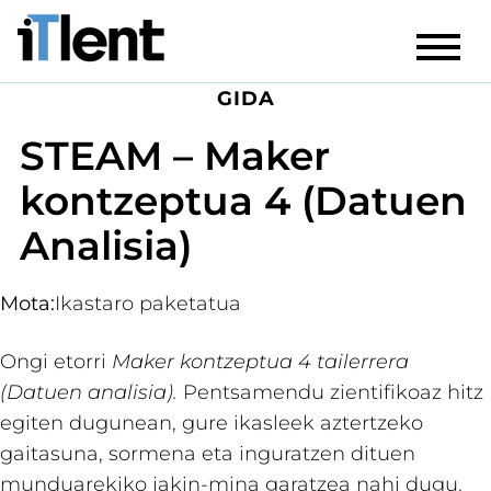
GIDA
STEAM – Maker
kontzeptua 4 (Datuen
Analisia)
Mota:
Ikastaro paketatua
Ongi etorri
Maker kontzeptua 4 tailerrera
(Datuen analisia).
Pentsamendu zientifikoaz hitz
egiten dugunean, gure ikasleek aztertzeko
gaitasuna, sormena eta inguratzen dituen
munduarekiko jakin-mina garatzea nahi dugu.