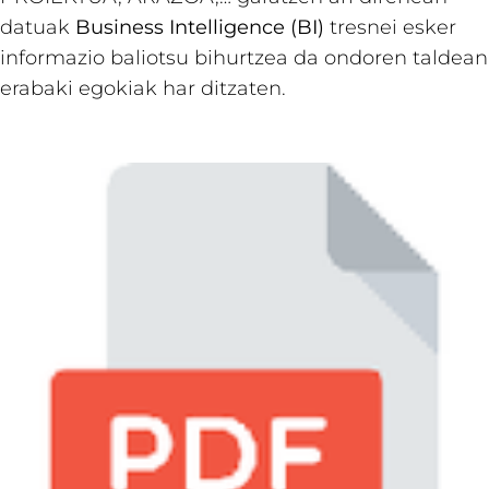
datuak
Business Intelligence (BI)
tresnei esker
informazio baliotsu bihurtzea da ondoren taldean
erabaki egokiak har ditzaten.