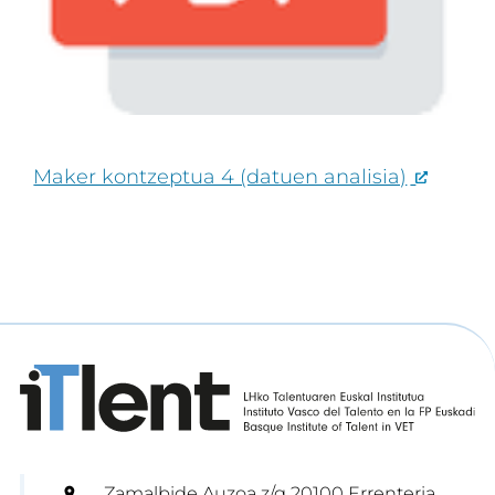
Maker kontzeptua 4 (datuen analisia)
Zamalbide Auzoa z/g 20100 Errenteria