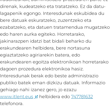
direnak, kudeatzeko eta tratatzeko. Ez da datu-
lagapenik egongo. Interesdunak eskubidea du
bere datuak eskuratzeko, zuzentzeko eta
ezabatzeko, eta datuen tratamendua mugatzeko
edo haren aurka egiteko. Horretarako,
jakinarazpen idatzi bat bidali beharko du
erakundearen helbidera, bere nortasuna
egiaztatzeko agiriarekin batera, edo
erakundearen egoitza elektronikoan horretarako
dagoen prozedura elektronikoa hasiz.
Interesdunak berak edo beste administrazio
publiko batek eman dizkizu datuak. Informazio
gehiago nahi izanez gero, jo ezazu
www.itlent.eus
helbidera edo
747781632
telefonora.