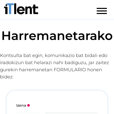
Harremanetarako
Kontsulta bat egin, komunikazio bat bidali edo
iradokizun bat helarazi nahi badiguzu, jar zaitez
gurekin harremanetan FORMULARIO honen
bidez:
Izena