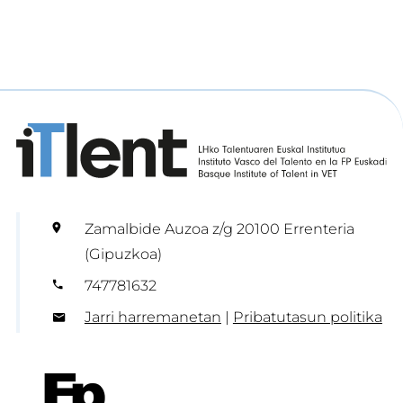
Zamalbide Auzoa z/g 20100 Errenteria
(Gipuzkoa)
747781632
Jarri harremanetan
|
Pribatutasun politika