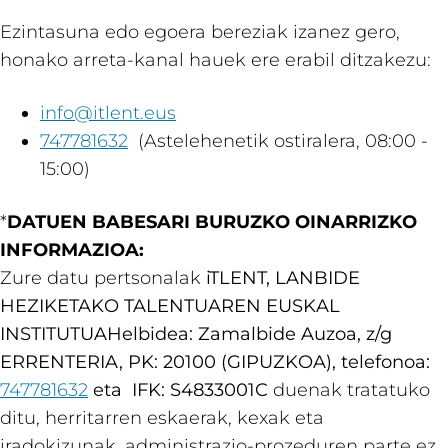
Ezintasuna edo egoera bereziak izanez gero,
honako arreta-kanal hauek ere erabil ditzakezu:
info@itlent.eus
747781632
(Astelehenetik ostiralera, 08:00 -
15:00)
*
DATUEN BABESARI BURUZKO OINARRIZKO
INFORMAZIOA:
Zure datu pertsonalak
iTLENT, LANBIDE
HEZIKETAKO TALENTUAREN EUSKAL
INSTITUTUA
Helbidea: Zamalbide Auzoa, z/g
ERRENTERIA, PK: 20100 (GIPUZKOA), telefonoa:
747781632
eta
IFK: S4833001C
duenak tratatuko
ditu, herritarren eskaerak, kexak eta
iradokizunak, administrazio-prozeduren parte ez