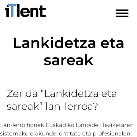
Lankidetza eta
sareak
Zer da “Lankidetza eta
sareak” lan-lerroa?
Lan-lerro honek Euskadiko Lanbide Heziketaren
sistemako erakunde, entitate eta profesionalen