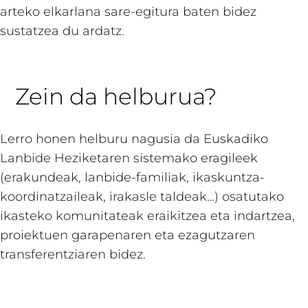
arteko elkarlana sare-egitura baten bidez
sustatzea du ardatz.
Zein da helburua?
Lerro honen helburu nagusia da Euskadiko
Lanbide Heziketaren sistemako eragileek
(erakundeak, lanbide-familiak, ikaskuntza-
koordinatzaileak, irakasle taldeak…) osatutako
ikasteko komunitateak eraikitzea eta indartzea,
proiektuen garapenaren eta ezagutzaren
transferentziaren bidez.