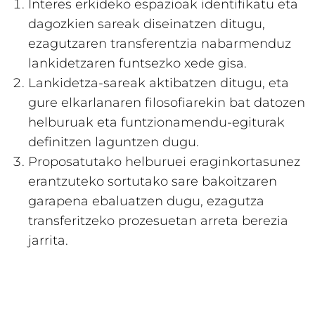
Interes erkideko espazioak identifikatu eta
dagozkien sareak diseinatzen ditugu,
ezagutzaren transferentzia nabarmenduz
lankidetzaren funtsezko xede gisa.
Lankidetza-sareak aktibatzen ditugu, eta
gure elkarlanaren filosofiarekin bat datozen
helburuak eta funtzionamendu-egiturak
definitzen laguntzen dugu.
Proposatutako helburuei eraginkortasunez
erantzuteko sortutako sare bakoitzaren
garapena ebaluatzen dugu, ezagutza
transferitzeko prozesuetan arreta berezia
jarrita.