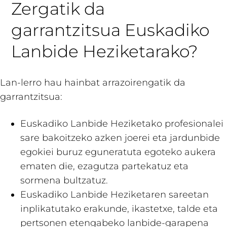
Zergatik da
garrantzitsua Euskadiko
Lanbide Heziketarako?
Lan-lerro hau hainbat arrazoirengatik da
garrantzitsua:
Euskadiko Lanbide Heziketako profesionalei
sare bakoitzeko azken joerei eta jardunbide
egokiei buruz eguneratuta egoteko aukera
ematen die, ezagutza partekatuz eta
sormena bultzatuz.
Euskadiko Lanbide Heziketaren sareetan
inplikatutako erakunde, ikastetxe, talde eta
pertsonen etengabeko lanbide-garapena