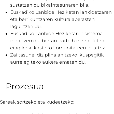
sustatzen du bikaintasunaren bila.
Euskadiko Lanbide Heziketan lankidetzaren
eta berrikuntzaren kultura aberasten
laguntzen du.
Euskadiko Lanbide Heziketaren sistema
indartzen du, bertan parte hartzen duten
eragileek ikasteko komunitateen bitartez.
Zailtasunei diziplina anitzeko ikuspegitik
aurre egiteko aukera ematen du.
Prozesua
Sareak sortzeko eta kudeatzeko: