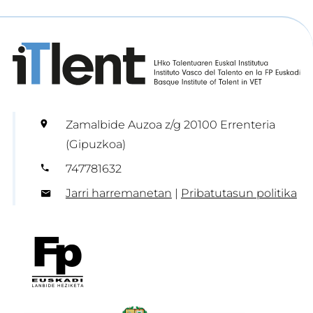
Zamalbide Auzoa z/g 20100 Errenteria
(Gipuzkoa)
747781632
Jarri harremanetan
|
Pribatutasun politika