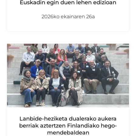
Euskadin egin duen lehen edizioan
2026ko ekainaren 26a
Lanbide-heziketa dualerako aukera
berriak aztertzen Finlandiako hego-
mendebaldean