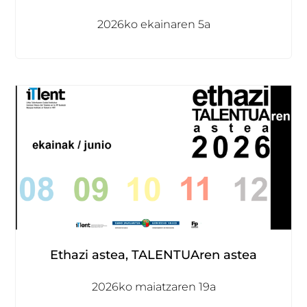
2026ko ekainaren 5a
Ethazi astea, TALENTUAren astea
2026ko maiatzaren 19a