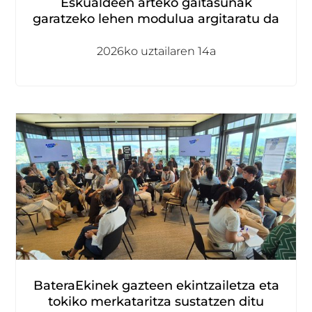
Eskualdeen arteko gaitasunak
garatzeko lehen modulua argitaratu da
2026ko uztailaren 14a
BateraEkinek gazteen ekintzailetza eta
tokiko merkataritza sustatzen ditu