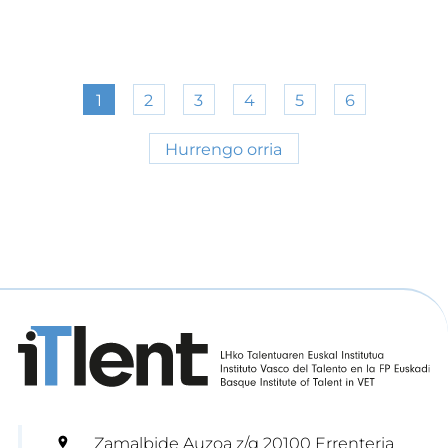
1
2
3
4
5
6
Hurrengo orria
Zamalbide Auzoa z/g 20100 Errenteria