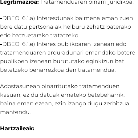
Legitimazioa:
Tratamenduaren oinarri juridikoa.
-
DBEO: 6.1.a) Interesdunak baimena eman zuen
bere datu pertsonalak helburu zehatz baterako
edo batzuetarako tratatzeko.
-
DBEO: 6.1.e) Interes publikoaren izenean edo
tratamenduaren arduradunari emandako botere
publikoen izenean burututako eginkizun bat
betetzeko beharrezkoa den tratamendua.
Adostasunean oinarritutako tratamenduen
kasuan, ez du datuak emateko betebeharrik,
baina eman ezean, ezin izango dugu zerbitzua
mantendu.
Hartzaileak: