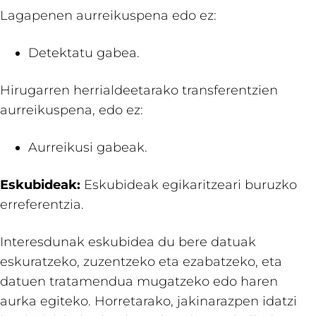
Lagapenen aurreikuspena edo ez:
Detektatu gabea.
Hirugarren herrialdeetarako transferentzien
aurreikuspena, edo ez:
Aurreikusi gabeak.
Eskubideak:
Eskubideak egikaritzeari buruzko
erreferentzia.
Interesdunak eskubidea du bere datuak
eskuratzeko, zuzentzeko eta ezabatzeko, eta
datuen tratamendua mugatzeko edo haren
aurka egiteko. Horretarako, jakinarazpen idatzi