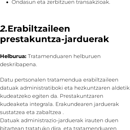
Ondasun eta zerbitzuen transakzioak.
2.
Erabiltzaileen
prestakuntza-jarduerak
Helburua:
Tratamenduaren helburuen
deskribapena.
Datu pertsonalen tratamendua erabiltzaileen
datuak administratiboki eta hezkuntzaren aldetik
kudeatzeko egiten da. Prestakuntzaren
kudeaketa integrala. Erakundearen jarduerak
sustatzea eta zabaltzea .
Datuak administrazio-jarduerak irauten duen
bitartean tratatuko dira, eta tratamenduaren