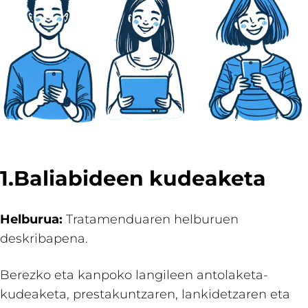
1.Baliabideen kudeaketa
Helburua:
Tratamenduaren helburuen
deskribapena.
Berezko eta kanpoko langileen antolaketa-
kudeaketa, prestakuntzaren, lankidetzaren eta