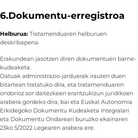
6.Dokumentu-erregistroa
Helburua:
Tratamenduaren helburuen
deskribapena.
Erakundean jasotzen diren dokumentuen barne-
kudeaketa.
Datuak administrazio-jarduerak irauten duen
bitartean tratatuko dira, eta tratamenduaren
ondorioz sor daitezkeen erantzukizun juridikoen
arabera gordeko dira, bai eta Euskal Autonomia
Erkidegoko Dokumentu Kudeaketa Integralari
eta Dokumentu Ondareari buruzko ekainaren
23ko 5/2022 Legearen arabera ere.