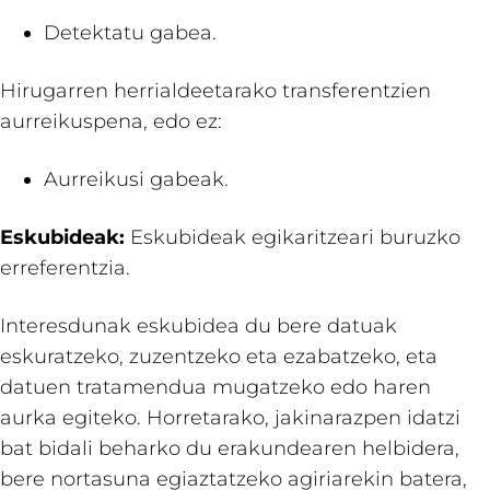
Detektatu gabea.
Hirugarren herrialdeetarako transferentzien
aurreikuspena, edo ez:
Aurreikusi gabeak.
Eskubideak:
Eskubideak egikaritzeari buruzko
erreferentzia.
Interesdunak eskubidea du bere datuak
eskuratzeko, zuzentzeko eta ezabatzeko, eta
datuen tratamendua mugatzeko edo haren
aurka egiteko. Horretarako, jakinarazpen idatzi
bat bidali beharko du erakundearen helbidera,
bere nortasuna egiaztatzeko agiriarekin batera,