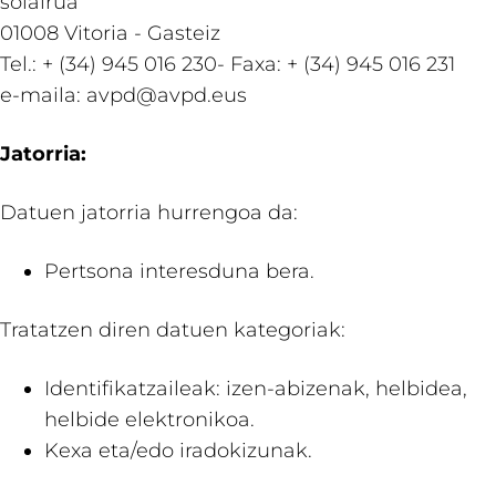
solairua
01008 Vitoria - Gasteiz
Tel.: + (34) 945 016 230- Faxa: + (34) 945 016 231
e-maila: avpd@avpd.eus
Jatorria:
Datuen jatorria hurrengoa da:
Pertsona interesduna bera.
Tratatzen diren datuen kategoriak:
Identifikatzaileak: izen-abizenak, helbidea,
helbide elektronikoa.
Kexa eta/edo iradokizunak.