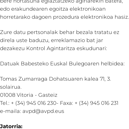
bere nortasuna egiaztatzeko agiriarekin batera,
edo erakundearen egoitza elektronikoan
horretarako dagoen prozedura elektronikoa hasiz.
Zure datu pertsonalak behar bezala tratatu ez
direla uste baduzu, erreklamazio bat jar
dezakezu Kontrol Agintaritza eskudunari:
Datuak Babesteko Euskal Bulegoaren helbidea:
Tomas Zumarraga Dohatsuaren kalea 71, 3.
solairua.
01008 Vitoria - Gasteiz
Tel.: + (34) 945 016 230- Faxa: + (34) 945 016 231
e-maila: avpd@avpd.eus
Jatorria: