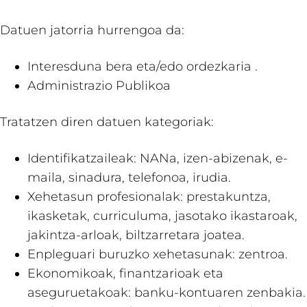
Datuen jatorria hurrengoa da:
Interesduna bera eta/edo ordezkaria .
Administrazio Publikoa
Tratatzen diren datuen kategoriak:
Identifikatzaileak: NANa, izen-abizenak, e-
maila, sinadura, telefonoa, irudia.
Xehetasun profesionalak: prestakuntza,
ikasketak, curriculuma, jasotako ikastaroak,
jakintza-arloak, biltzarretara joatea.
Enpleguari buruzko xehetasunak: zentroa.
Ekonomikoak, finantzarioak eta
aseguruetakoak: banku-kontuaren zenbakia.