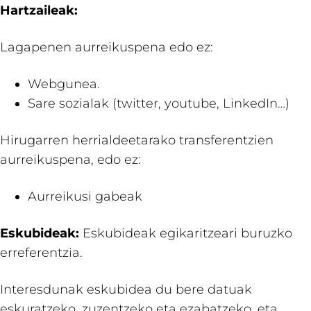
Hartzaileak:
Lagapenen aurreikuspena edo ez:
Webgunea.
Sare sozialak (twitter, youtube, LinkedIn…)
Hirugarren herrialdeetarako transferentzien
aurreikuspena, edo ez:
Aurreikusi gabeak
Eskubideak:
Eskubideak egikaritzeari buruzko
erreferentzia.
Interesdunak eskubidea du bere datuak
eskuratzeko, zuzentzeko eta ezabatzeko, eta