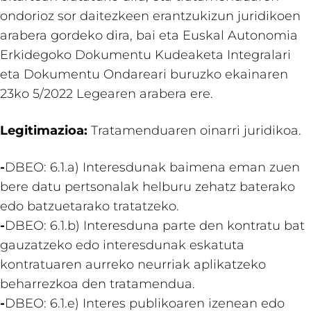
ondorioz sor daitezkeen erantzukizun juridikoen
arabera gordeko dira, bai eta Euskal Autonomia
Erkidegoko Dokumentu Kudeaketa Integralari
eta Dokumentu Ondareari buruzko ekainaren
23ko 5/2022 Legearen arabera ere.
Legitimazioa:
Tratamenduaren oinarri juridikoa.
-
DBEO: 6.1.a) Interesdunak baimena eman zuen
bere datu pertsonalak helburu zehatz baterako
edo batzuetarako tratatzeko.
-
DBEO: 6.1.b) Interesduna parte den kontratu bat
gauzatzeko edo interesdunak eskatuta
kontratuaren aurreko neurriak aplikatzeko
beharrezkoa den tratamendua.
-
DBEO: 6.1.e) Interes publikoaren izenean edo