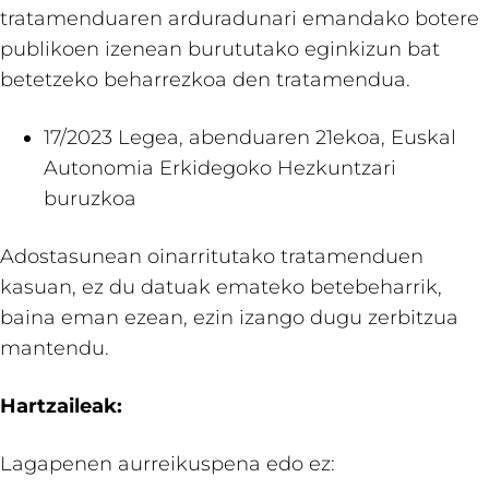
tratamenduaren arduradunari emandako botere
publikoen izenean burututako eginkizun bat
betetzeko beharrezkoa den tratamendua.
17/2023 Legea, abenduaren 21ekoa, Euskal
Autonomia Erkidegoko Hezkuntzari
buruzkoa
Adostasunean oinarritutako tratamenduen
kasuan, ez du datuak emateko betebeharrik,
baina eman ezean, ezin izango dugu zerbitzua
mantendu.
Hartzaileak:
Lagapenen aurreikuspena edo ez: