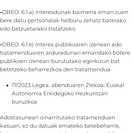
-
DBEO: 6.1.a) Interesdunak baimena eman zuen
bere datu pertsonalak helburu zehatz baterako
edo batzuetarako tratatzeko
-
DBEO: 6.1.e) Interes publikoaren izenean edo
tratamenduaren arduradunari emandako botere
publikoen izenean burututako eginkizun bat
betetzeko beharrezkoa den tratamendua
17/2023 Legea, abenduaren 21ekoa, Euskal
Autonomia Erkidegoko Hezkuntzari
buruzkoa
Adostasunean oinarritutako tratamenduen
kasuan, ez du datuak emateko betebeharrik,