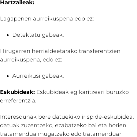
Hartzaileak:
Lagapenen aurreikuspena edo ez:
Detektatu gabeak.
Hirugarren herrialdeetarako transferentzien
aurreikuspena, edo ez:
Aurreikusi gabeak.
Eskubideak:
Eskubideak egikaritzeari buruzko
erreferentzia.
Interesdunak bere datuekiko irispide-eskubidea,
datuak zuzentzeko, ezabatzeko bai eta horien
tratamendua mugatzeko edo tratamenduari