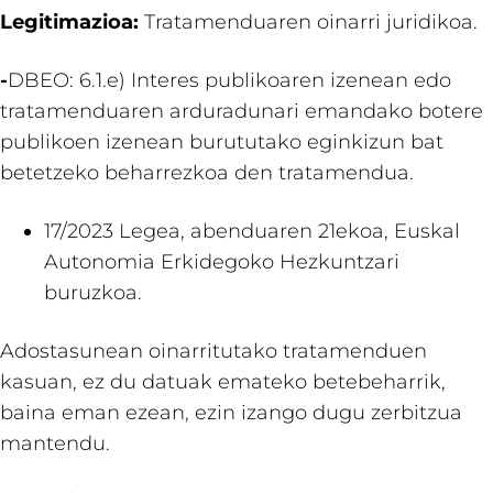
Legitimazioa:
Tratamenduaren oinarri juridikoa.
-
DBEO: 6.1.e) Interes publikoaren izenean edo
tratamenduaren arduradunari emandako botere
publikoen izenean burututako eginkizun bat
betetzeko beharrezkoa den tratamendua.
17/2023 Legea, abenduaren 21ekoa, Euskal
Autonomia Erkidegoko Hezkuntzari
buruzkoa.
Adostasunean oinarritutako tratamenduen
kasuan, ez du datuak emateko betebeharrik,
baina eman ezean, ezin izango dugu zerbitzua
mantendu.