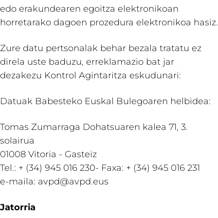
edo erakundearen egoitza elektronikoan
horretarako dagoen prozedura elektronikoa hasiz.
Zure datu pertsonalak behar bezala tratatu ez
direla uste baduzu, erreklamazio bat jar
dezakezu Kontrol Agintaritza eskudunari:
Datuak Babesteko Euskal Bulegoaren helbidea:
Tomas Zumarraga Dohatsuaren kalea 71, 3.
solairua
01008 Vitoria - Gasteiz
Tel.: + (34) 945 016 230- Faxa: + (34) 945 016 231
e-maila: avpd@avpd.eus
Jatorria