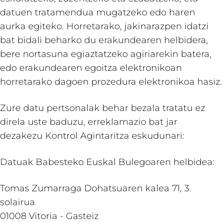
datuen tratamendua mugatzeko edo haren
aurka egiteko. Horretarako, jakinarazpen idatzi
bat bidali beharko du erakundearen helbidera,
bere nortasuna egiaztatzeko agiriarekin batera,
edo erakundearen egoitza elektronikoan
horretarako dagoen prozedura elektronikoa hasiz.
Zure datu pertsonalak behar bezala tratatu ez
direla uste baduzu, erreklamazio bat jar
dezakezu Kontrol Agintaritza eskudunari:
Datuak Babesteko Euskal Bulegoaren helbidea:
Tomas Zumarraga Dohatsuaren kalea 71, 3.
solairua
01008 Vitoria - Gasteiz