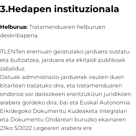
3.Hedapen instituzionala
Helburua:
Tratamenduaren helburuen
deskribapena.
iTLENTen eremuan garatutako jarduera sustatu
eta bultzatzea, jarduera eta ekitaldi publikoak
zabalduz.
Datuak administrazio-jarduerak irauten duen
bitartean tratatuko dira, eta tratamenduaren
ondorioz sor daitezkeen erantzukizun juridikoen
arabera gordeko dira, bai eta Euskal Autonomia
Erkidegoko Dokumentu Kudeaketa Integralari
eta Dokumentu Ondareari buruzko ekainaren
23ko 5/2022 Legearen arabera ere