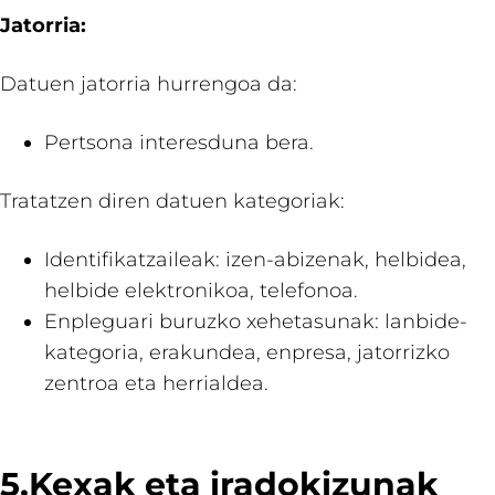
Jatorria:
Datuen jatorria hurrengoa da:
Pertsona interesduna bera.
Tratatzen diren datuen kategoriak:
Identifikatzaileak: izen-abizenak, helbidea,
helbide elektronikoa, telefonoa.
Enpleguari buruzko xehetasunak: lanbide-
kategoria, erakundea, enpresa, jatorrizko
zentroa eta herrialdea.
5.Kexak eta iradokizunak