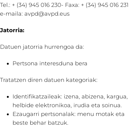
Tel.: + (34) 945 016 230- Faxa: + (34) 945 016 231
e-maila: avpd@avpd.eus
Jatorria:
Datuen jatorria hurrengoa da:
Pertsona interesduna bera
Tratatzen diren datuen kategoriak:
Identifikatzaileak: izena, abizena, kargua,
helbide elektronikoa, irudia eta soinua.
Ezaugarri pertsonalak: menu motak eta
beste behar batzuk.