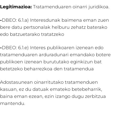
Legitimazioa:
Tratamenduaren oinarri juridikoa.
-
DBEO: 6.1.a) Interesdunak baimena eman zuen
bere datu pertsonalak helburu zehatz baterako
edo batzuetarako tratatzeko
-
DBEO: 6.1.e) Interes publikoaren izenean edo
tratamenduaren arduradunari emandako botere
publikoen izenean burututako eginkizun bat
betetzeko beharrezkoa den tratamendua
Adostasunean oinarritutako tratamenduen
kasuan, ez du datuak emateko betebeharrik,
baina eman ezean, ezin izango dugu zerbitzua
mantendu.