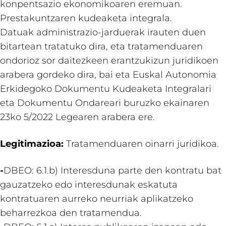
konpentsazio ekonomikoaren eremuan.
Prestakuntzaren kudeaketa integrala.
Datuak administrazio-jarduerak irauten duen
bitartean tratatuko dira, eta tratamenduaren
ondorioz sor daitezkeen erantzukizun juridikoen
arabera gordeko dira, bai eta Euskal Autonomia
Erkidegoko Dokumentu Kudeaketa Integralari
eta Dokumentu Ondareari buruzko ekainaren
23ko 5/2022 Legearen arabera ere.
Legitimazioa:
Tratamenduaren oinarri juridikoa.
-
DBEO: 6.1.b) Interesduna parte den kontratu bat
gauzatzeko edo interesdunak eskatuta
kontratuaren aurreko neurriak aplikatzeko
beharrezkoa den tratamendua.