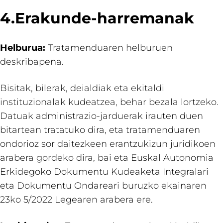
4.Erakunde-harremanak
Helburua:
Tratamenduaren helburuen
deskribapena.
Bisitak, bilerak, deialdiak eta ekitaldi
instituzionalak kudeatzea, behar bezala lortzeko.
Datuak administrazio-jarduerak irauten duen
bitartean tratatuko dira, eta tratamenduaren
ondorioz sor daitezkeen erantzukizun juridikoen
arabera gordeko dira, bai eta Euskal Autonomia
Erkidegoko Dokumentu Kudeaketa Integralari
eta Dokumentu Ondareari buruzko ekainaren
23ko 5/2022 Legearen arabera ere.