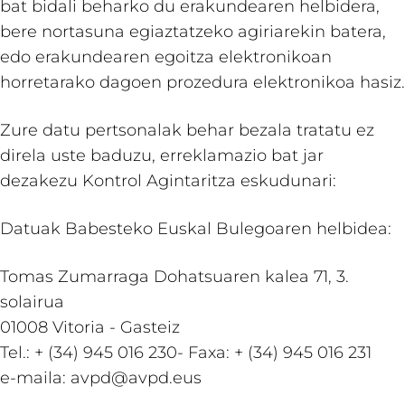
bat bidali beharko du erakundearen helbidera,
bere nortasuna egiaztatzeko agiriarekin batera,
edo erakundearen egoitza elektronikoan
horretarako dagoen prozedura elektronikoa hasiz.
Zure datu pertsonalak behar bezala tratatu ez
direla uste baduzu, erreklamazio bat jar
dezakezu Kontrol Agintaritza eskudunari:
Datuak Babesteko Euskal Bulegoaren helbidea:
Tomas Zumarraga Dohatsuaren kalea 71, 3.
solairua
01008 Vitoria - Gasteiz
Tel.: + (34) 945 016 230- Faxa: + (34) 945 016 231
e-maila: avpd@avpd.eus