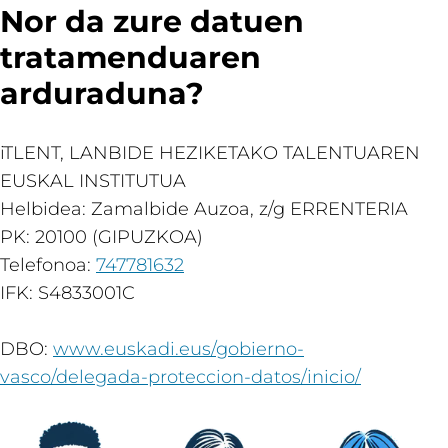
Nor da zure datuen
tratamenduaren
arduraduna?
iTLENT, LANBIDE HEZIKETAKO TALENTUAREN
EUSKAL INSTITUTUA
Helbidea: Zamalbide Auzoa, z/g ERRENTERIA
PK: 20100 (GIPUZKOA)
Telefonoa:
747781632
IFK: S4833001C
DBO:
www.euskadi.eus/gobierno-
vasco/delegada-proteccion-datos/inicio/