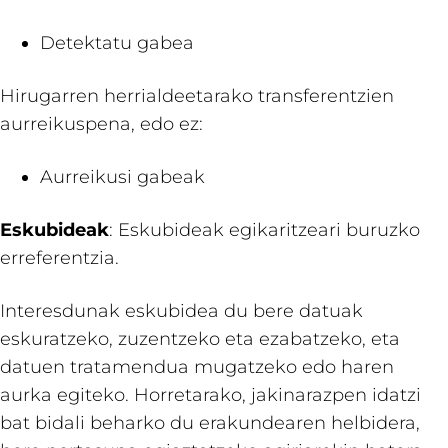
Detektatu gabea
Hirugarren herrialdeetarako transferentzien
aurreikuspena, edo ez:
Aurreikusi gabeak
Eskubideak
: Eskubideak egikaritzeari buruzko
erreferentzia.
Interesdunak eskubidea du bere datuak
eskuratzeko, zuzentzeko eta ezabatzeko, eta
datuen tratamendua mugatzeko edo haren
aurka egiteko. Horretarako, jakinarazpen idatzi
bat bidali beharko du erakundearen helbidera,