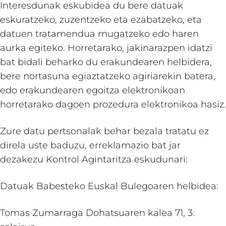
Interesdunak eskubidea du bere datuak
eskuratzeko, zuzentzeko eta ezabatzeko, eta
datuen tratamendua mugatzeko edo haren
aurka egiteko. Horretarako, jakinarazpen idatzi
bat bidali beharko du erakundearen helbidera,
bere nortasuna egiaztatzeko agiriarekin batera,
edo erakundearen egoitza elektronikoan
horretarako dagoen prozedura elektronikoa hasiz.
Zure datu pertsonalak behar bezala tratatu ez
direla uste baduzu, erreklamazio bat jar
dezakezu Kontrol Agintaritza eskudunari:
Datuak Babesteko Euskal Bulegoaren helbidea:
Tomas Zumarraga Dohatsuaren kalea 71, 3.