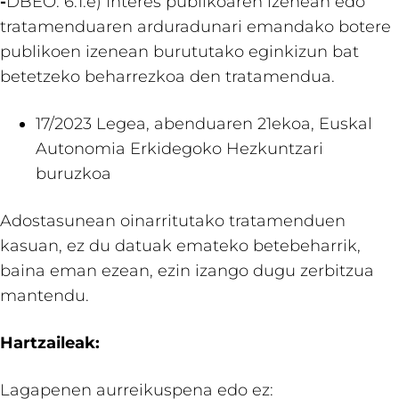
-
DBEO: 6.1.e) Interes publikoaren izenean edo
tratamenduaren arduradunari emandako botere
publikoen izenean burututako eginkizun bat
betetzeko beharrezkoa den tratamendua.
17/2023 Legea, abenduaren 21ekoa, Euskal
Autonomia Erkidegoko Hezkuntzari
buruzkoa
Adostasunean oinarritutako tratamenduen
kasuan, ez du datuak emateko betebeharrik,
baina eman ezean, ezin izango dugu zerbitzua
mantendu.
Hartzaileak:
Lagapenen aurreikuspena edo ez: