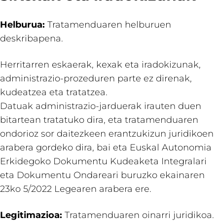
Helburua:
Tratamenduaren helburuen
deskribapena.
Herritarren eskaerak, kexak eta iradokizunak,
administrazio-prozeduren parte ez direnak,
kudeatzea eta tratatzea.
Datuak administrazio-jarduerak irauten duen
bitartean tratatuko dira, eta tratamenduaren
ondorioz sor daitezkeen erantzukizun juridikoen
arabera gordeko dira, bai eta Euskal Autonomia
Erkidegoko Dokumentu Kudeaketa Integralari
eta Dokumentu Ondareari buruzko ekainaren
23ko 5/2022 Legearen arabera ere.
Legitimazioa:
Tratamenduaren oinarri juridikoa.