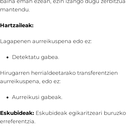
baina eman ezean, ezin izango dugu zerbitzua
mantendu.
Hartzaileak:
Lagapenen aurreikuspena edo ez:
Detektatu gabea.
Hirugarren herrialdeetarako transferentzien
aurreikuspena, edo ez:
Aurreikusi gabeak.
Eskubideak:
Eskubideak egikaritzeari buruzko
erreferentzia.