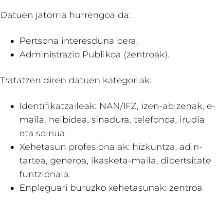
Datuen jatorria hurrengoa da:
Pertsona interesduna bera.
Administrazio Publikoa (zentroak).
Tratatzen diren datuen kategoriak:
Identifikatzaileak: NAN/IFZ, izen-abizenak, e-
maila, helbidea, sinadura, telefonoa, irudia
eta soinua.
Xehetasun profesionalak: hizkuntza, adin-
tartea, generoa, ikasketa-maila, dibertsitate
funtzionala.
Enpleguari buruzko xehetasunak: zentroa