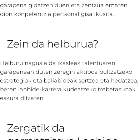
garapena gidatzen duen eta zentzua ematen
dion konpetentzia pertsonal gisa ikusita.
Zein da helburua?
Helburu nagusia da ikasleek talentuaren
garapenean duten zeregin aktiboa bultzatzeko
estrategiak eta baliabideak sortzea eta hedatzea,
beren lanbide-karrera kudeatzeko trebetasunak
eskura ditzaten.
Zergatik da