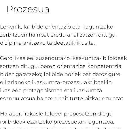
Prozesua
Lehenik, lanbide-orientazio eta -laguntzako
zerbitzuen hainbat eredu analizatzen ditugu,
diziplina anitzeko taldeetatik ikusita.
Gero, ikasleei zuzendutako ikaskuntza-ibilbideak
sortzen ditugu, beren orientazioa konpetentzia
bidez garatzeko; ibilbide horiek bat datoz gure
elkarlaneko ikaskuntza-prozesu aktiboekin,
ikasleen protagonismoa eta ikaskuntza
esanguratsua hartzen baitituzte bizkarrezurtzat.
Halaber, irakasle taldeei proposatzen diegu
ibilbideak ezartzeko prozesuetan laguntzea,