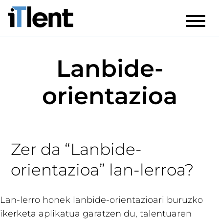
Lanbide-
orientazioa
Zer da “Lanbide-
orientazioa” lan-lerroa?
Lan-lerro honek lanbide-orientazioari buruzko
ikerketa aplikatua garatzen du, talentuaren