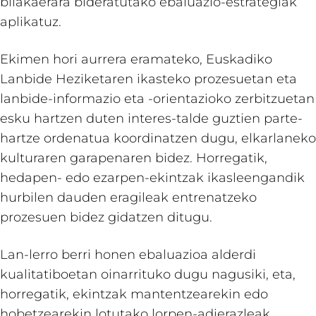
bilakaerara bideratutako ebaluazio-estrategiak
aplikatuz.
Ekimen hori aurrera eramateko, Euskadiko
Lanbide Heziketaren ikasteko prozesuetan eta
lanbide-informazio eta -orientazioko zerbitzuetan
esku hartzen duten interes-talde guztien parte-
hartze ordenatua koordinatzen dugu, elkarlaneko
kulturaren garapenaren bidez. Horregatik,
hedapen- edo ezarpen-ekintzak ikasleengandik
hurbilen dauden eragileak entrenatzeko
prozesuen bidez gidatzen ditugu.
Lan-lerro berri honen ebaluazioa alderdi
kualitatiboetan oinarrituko dugu nagusiki, eta,
horregatik, ekintzak mantentzearekin edo
hobetzearekin lotutako lorpen-adierazleak