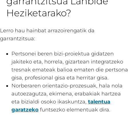
garrantzitsua Lanbide
Heziketarako?
Lerro hau hainbat arrazoirengatik da
garrantzitsua:
Pertsonei beren bizi-proiektua gidatzen
jakiteko eta, horrela, gizartean integratzeko
tresnak emateak balioa ematen die pertsona
gisa, profesional gisa eta herritar gisa.
Norberaren orientazio-prozesuak, hala nola
autoezagutza, ekimena, erabakiak hartzea
eta bizialdi osoko ikaskuntza,
talentua
garatzeko
funtsezko elementuak dira.