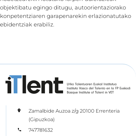
objektibatu egingo ditugu, autoorientaziorako
konpetentziaren garapenarekin erlazionatutako
ebidentziak erabiliz.
Zamalbide Auzoa z/g 20100 Errenteria
(Gipuzkoa)
747781632