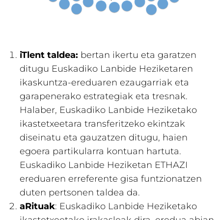
iTlent taldea:
bertan ikertu eta garatzen
ditugu Euskadiko Lanbide Heziketaren
ikaskuntza-ereduaren ezaugarriak eta
garapenerako estrategiak eta tresnak.
Halaber, Euskadiko Lanbide Heziketako
ikastetxeetara transferitzeko ekintzak
diseinatu eta gauzatzen ditugu, haien
egoera partikularra kontuan hartuta.
Euskadiko Lanbide Heziketan ETHAZI
ereduaren erreferente gisa funtzionatzen
duten pertsonen taldea da.
aRituak
: Euskadiko Lanbide Heziketako
ikastetxeetako irakasleak dira, eredua abian