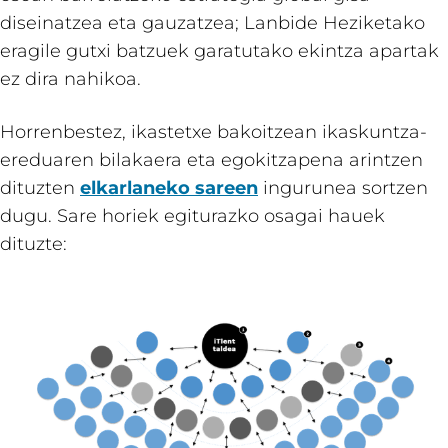
diseinatzea eta gauzatzea; Lanbide Heziketako
eragile gutxi batzuek garatutako ekintza apartak
ez dira nahikoa.
Horrenbestez, ikastetxe bakoitzean ikaskuntza-
ereduaren bilakaera eta egokitzapena arintzen
dituzten
elkarlaneko sareen
ingurunea sortzen
dugu. Sare horiek egiturazko osagai hauek
dituzte: