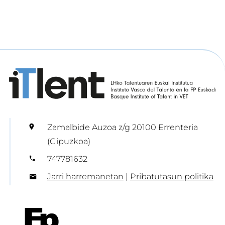
Zamalbide Auzoa z/g 20100 Errenteria
(Gipuzkoa)
747781632
Jarri harremanetan
|
Pribatutasun politika