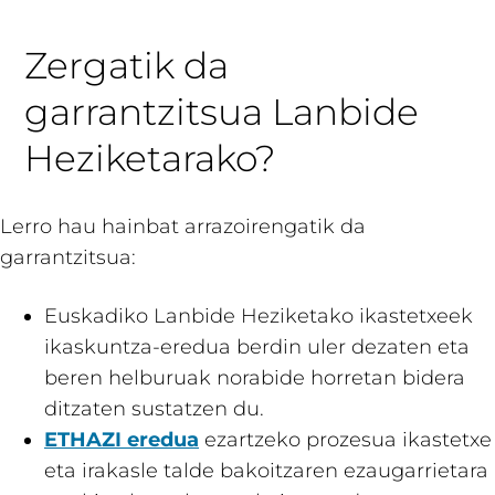
Zergatik da
garrantzitsua Lanbide
Heziketarako?
Lerro hau hainbat arrazoirengatik da
garrantzitsua:
Euskadiko Lanbide Heziketako ikastetxeek
ikaskuntza-eredua berdin uler dezaten eta
beren helburuak norabide horretan bidera
ditzaten sustatzen du.
ETHAZI eredua
ezartzeko prozesua ikastetxe
eta irakasle talde bakoitzaren ezaugarrietara