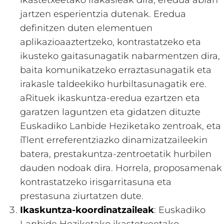
jartzen esperientzia dutenak. Eredua
definitzen duten elementuen
aplikazioaaztertzeko, kontrastatzeko eta
ikusteko gaitasunagatik nabarmentzen dira,
baita komunikatzeko erraztasunagatik eta
irakasle taldeekiko hurbiltasunagatik ere.
aRituek ikaskuntza-eredua ezartzen eta
garatzen laguntzen eta gidatzen dituzte
Euskadiko Lanbide Heziketako zentroak, eta
iTlent erreferentziazko dinamizatzaileekin
batera, prestakuntza-zentroetatik hurbilen
dauden nodoak dira. Horrela, proposamenak
kontrastatzeko irisgarritasuna eta
prestasuna ziurtatzen dute.
Ikaskuntza-koordinatzaileak
: Euskadiko
Lanbide Heziketako ikastetxeetako