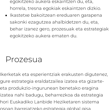
egokitzeko aukera eskaintzen du, eta,
horrela, tresna egokiak eskaintzen dizkio.
Ikastetxe bakoitzean ereduaren garapena
sakonki ezagutzea ahalbidetzen du, eta,
behar izanez gero, prozesuak eta estrategiak
egokitzeko aukera ematen du.
Prozesua
Ikerketak eta esperientziak erakusten digutenez,
gure estrategia eraldatzailea izatea eta gizarte-
eta produkzio-ingurunean benetako eragina
izatea nahi badugu, beharrezkoa da estrategia
hori Euskadiko Lanbide Heziketaren sistema
osoan barreiatzeko estrategia global gisa