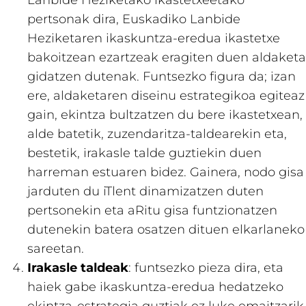
pertsonak dira, Euskadiko Lanbide
Heziketaren ikaskuntza-eredua ikastetxe
bakoitzean ezartzeak eragiten duen aldaketa
gidatzen dutenak. Funtsezko figura da; izan
ere, aldaketaren diseinu estrategikoa egiteaz
gain, ekintza bultzatzen du bere ikastetxean,
alde batetik, zuzendaritza-taldearekin eta,
bestetik, irakasle talde guztiekin duen
harreman estuaren bidez. Gainera, nodo gisa
jarduten du iTlent dinamizatzen duten
pertsonekin eta aRitu gisa funtzionatzen
dutenekin batera osatzen dituen elkarlaneko
sareetan.
Irakasle taldeak
: funtsezko pieza dira, eta
haiek gabe ikaskuntza-eredua hedatzeko
ekintza-estrategia guztiak ez luke emaitzarik