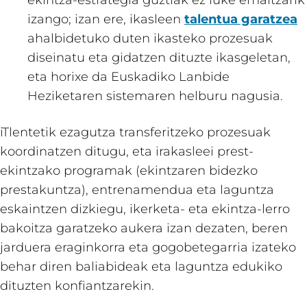
izango; izan ere, ikasleen
talentua garatzea
ahalbidetuko duten ikasteko prozesuak
diseinatu eta gidatzen dituzte ikasgeletan,
eta horixe da Euskadiko Lanbide
Heziketaren sistemaren helburu nagusia.
iTlentetik ezagutza transferitzeko prozesuak
koordinatzen ditugu, eta irakasleei prest-
ekintzako programak (ekintzaren bidezko
prestakuntza), entrenamendua eta laguntza
eskaintzen dizkiegu, ikerketa- eta ekintza-lerro
bakoitza garatzeko aukera izan dezaten, beren
jarduera eraginkorra eta gogobetegarria izateko
behar diren baliabideak eta laguntza edukiko
dituzten konfiantzarekin.