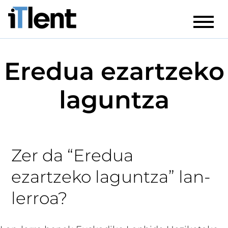
Eredua ezartzeko
laguntza
Zer da “Eredua
ezartzeko laguntza” lan-
lerroa?