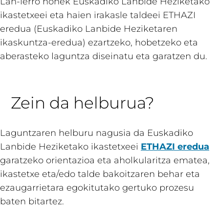
Lan-lerro honek Euskadiko Lanbide Heziketako
ikastetxeei eta haien irakasle taldeei ETHAZI
eredua (Euskadiko Lanbide Heziketaren
ikaskuntza-eredua) ezartzeko, hobetzeko eta
aberasteko laguntza diseinatu eta garatzen du.
Zein da helburua?
Laguntzaren helburu nagusia da Euskadiko
Lanbide Heziketako ikastetxeei
ETHAZI eredua
garatzeko orientazioa eta aholkularitza ematea,
ikastetxe eta/edo talde bakoitzaren behar eta
ezaugarrietara egokitutako gertuko prozesu
baten bitartez.