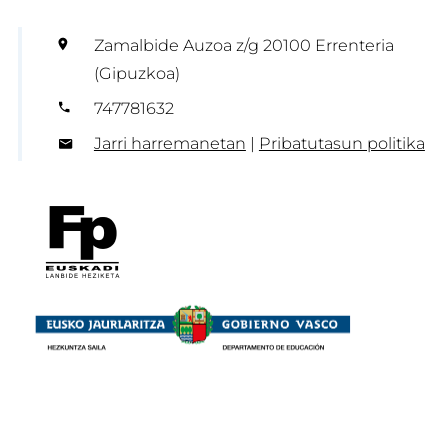
Zamalbide Auzoa z/g 20100 Errenteria
(Gipuzkoa)
747781632
Jarri harremanetan
|
Pribatutasun politika