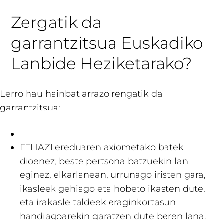
Zergatik da
garrantzitsua Euskadiko
Lanbide Heziketarako?
Lerro hau hainbat arrazoirengatik da
garrantzitsua:
ETHAZI ereduaren axiometako batek
dioenez, beste pertsona batzuekin lan
eginez, elkarlanean, urrunago iristen gara,
ikasleek gehiago eta hobeto ikasten dute,
eta irakasle taldeek eraginkortasun
handiagoarekin garatzen dute beren lana.