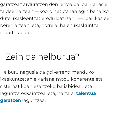
garatzeaz arduratzen den lerroa da, bai irakasle
taldeen artean —koordinatuta lan egin beharko
dute, ikasleentzat eredu bat izanik—, bai ikasleen
beren artean, eta, horrela, haien ikaskuntza
indartuko da.
Zein da helburua?
Helburu nagusia da goi-errendimenduko
ikaskuntzetan elkarlana modu koherente eta
sistematikoan ezartzeko baliabideak eta
laguntza eskaintzea, eta, hartara,
talentua
garatzen
laguntzea.