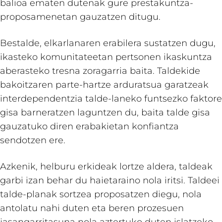
balioa ematen dutenak gure prestakuntza-
proposamenetan gauzatzen ditugu.
Bestalde, elkarlanaren erabilera sustatzen dugu,
ikasteko komunitateetan pertsonen ikaskuntza
aberasteko tresna zoragarria baita. Taldekide
bakoitzaren parte-hartze arduratsua garatzeak
interdependentzia talde-laneko funtsezko faktore
gisa barneratzen laguntzen du, baita talde gisa
gauzatuko diren erabakietan konfiantza
sendotzen ere.
Azkenik, helburu erkideak lortze aldera, taldeak
garbi izan behar du haietaraino nola iritsi. Taldeei
talde-planak sortzea proposatzen diegu, nola
antolatu nahi duten eta beren prozesuen