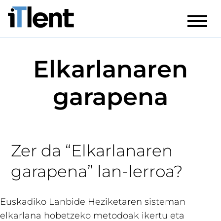
Elkarlanaren
garapena
Zer da “Elkarlanaren
garapena” lan-lerroa?
Euskadiko Lanbide Heziketaren sisteman
elkarlana hobetzeko metodoak ikertu eta