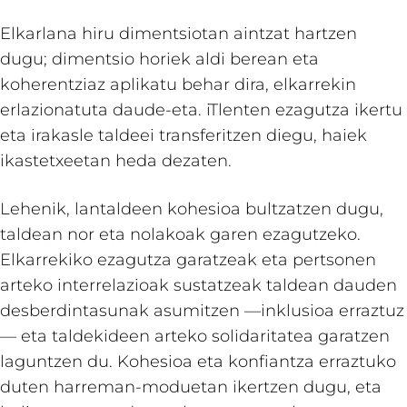
Elkarlana hiru dimentsiotan aintzat hartzen
dugu; dimentsio horiek aldi berean eta
koherentziaz aplikatu behar dira, elkarrekin
erlazionatuta daude-eta. iTlenten ezagutza ikertu
eta irakasle taldeei transferitzen diegu, haiek
ikastetxeetan heda dezaten.
Lehenik, lantaldeen kohesioa bultzatzen dugu,
taldean nor eta nolakoak garen ezagutzeko.
Elkarrekiko ezagutza garatzeak eta pertsonen
arteko interrelazioak sustatzeak taldean dauden
desberdintasunak asumitzen —inklusioa erraztuz
— eta taldekideen arteko solidaritatea garatzen
laguntzen du. Kohesioa eta konfiantza erraztuko
duten harreman-moduetan ikertzen dugu, eta