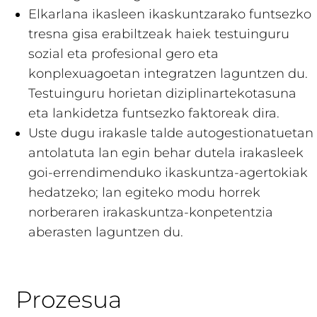
Elkarlana ikasleen ikaskuntzarako funtsezko
tresna gisa erabiltzeak haiek testuinguru
sozial eta profesional gero eta
konplexuagoetan integratzen laguntzen du.
Testuinguru horietan diziplinartekotasuna
eta lankidetza funtsezko faktoreak dira.
Uste dugu irakasle talde autogestionatuetan
antolatuta lan egin behar dutela irakasleek
goi-errendimenduko ikaskuntza-agertokiak
hedatzeko; lan egiteko modu horrek
norberaren irakaskuntza-konpetentzia
aberasten laguntzen du.
Prozesua