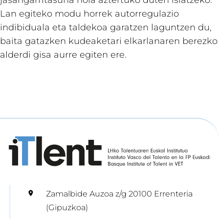
jasangarritasuna nola aztertuko duten islatzeko.
Lan egiteko modu horrek autorregulazio
indibiduala eta taldekoa garatzen laguntzen du,
baita gatazken kudeaketari elkarlanaren berezko
alderdi gisa aurre egiten ere.
Zamalbide Auzoa z/g 20100 Errenteria
(Gipuzkoa)