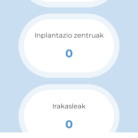
Inplantazio zentruak
0
Irakasleak
0