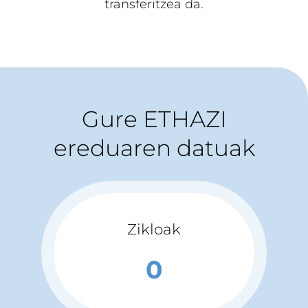
transferitzea da.
Gure ETHAZI
ereduaren datuak
Zikloak
0