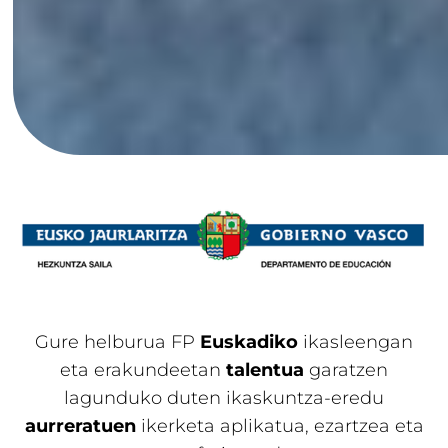
Gure helburua FP
Euskadiko
ikasleengan
eta erakundeetan
talentua
garatzen
lagunduko duten ikaskuntza-eredu
aurreratuen
ikerketa aplikatua, ezartzea eta