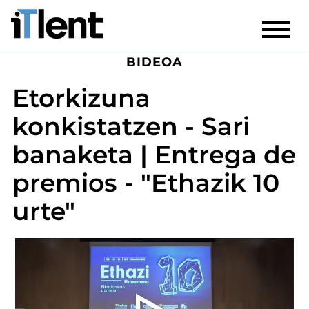
BIDEOA
Etorkizuna
konkistatzen - Sari
banaketa | Entrega de
premios - "Ethazik 10
urte"