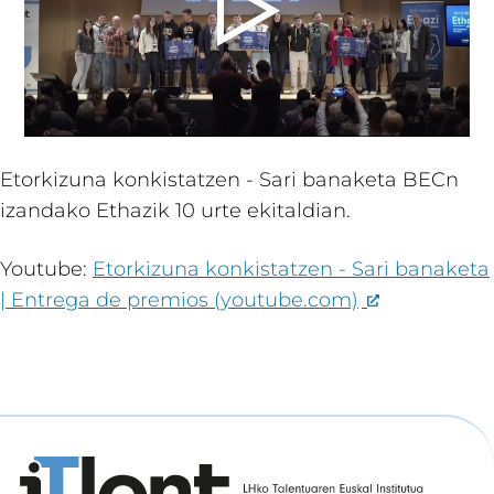
Etorkizuna konkistatzen - Sari banaketa BECn
izandako Ethazik 10 urte ekitaldian.
Youtube:
Etorkizuna konkistatzen - Sari banaketa
| Entrega de premios (youtube.com)