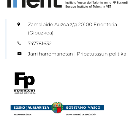
Zamalbide Auzoa z/g 20100 Errenteria
(Gipuzkoa)
747781632
Jarri harremanetan
|
Pribatutasun politika