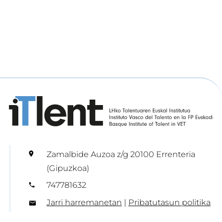
Zamalbide Auzoa z/g 20100 Errenteria
(Gipuzkoa)
747781632
Jarri harremanetan
|
Pribatutasun politika