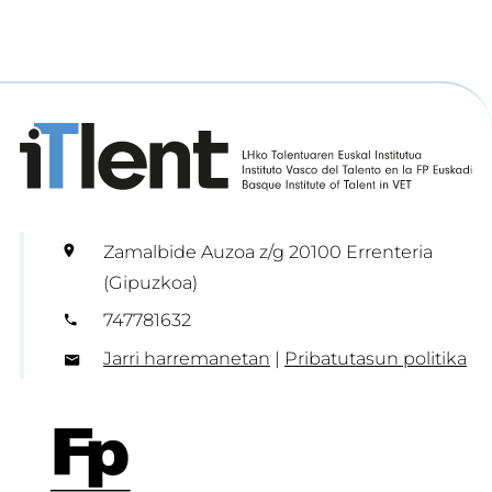
Zamalbide Auzoa z/g 20100 Errenteria
(Gipuzkoa)
747781632
Jarri harremanetan
|
Pribatutasun politika