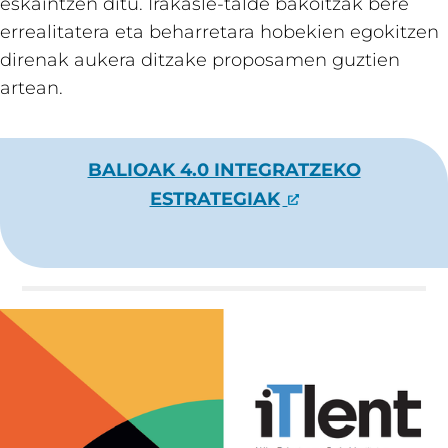
eskaintzen ditu. Irakasle-talde bakoitzak bere
errealitatera eta beharretara hobekien egokitzen
direnak aukera ditzake proposamen guztien
artean.
BALIOAK 4.0 INTEGRATZEKO
ESTRATEGIAK