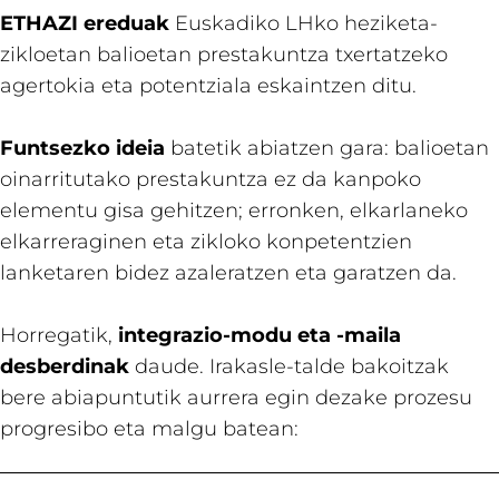
ETHAZI ereduak
Euskadiko LHko heziketa-
zikloetan balioetan prestakuntza txertatzeko
agertokia eta potentziala eskaintzen ditu.
Funtsezko ideia
batetik abiatzen gara: balioetan
oinarritutako prestakuntza ez da kanpoko
elementu gisa gehitzen; erronken, elkarlaneko
elkarreraginen eta zikloko konpetentzien
lanketaren bidez azaleratzen eta garatzen da.
Horregatik,
integrazio-modu eta -maila
desberdinak
daude. Irakasle-talde bakoitzak
bere abiapuntutik aurrera egin dezake prozesu
progresibo eta malgu batean: