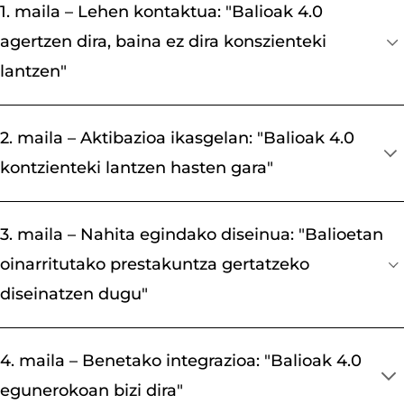
1. maila – Lehen kontaktua: "Balioak 4.0
agertzen dira, baina ez dira konszienteki
lantzen"
Egun seinalatuetan edo jarduera
2. maila – Aktibazioa ikasgelan: "Balioak 4.0
puntualetan agertzen dira balioak.
kontzienteki lantzen hasten gara"
Ikastetxeko ekimenetan parte hartzen da.
Esperientzia solteak.
Ikasgelako jarduera espezifikoak
3. maila – Nahita egindako diseinua: "Balioetan
(dinamikoak, pilulak, hausnarketak).
oinarritutako prestakuntza gertatzeko
Balioak esperimentatzeko lehen espazioak
diseinatzen dugu"
sortuta.
Erronkak, gaitasunak, ikaskuntza-
4. maila – Benetako integrazioa: "Balioak 4.0
estartegia... diseinatzean Balioak 4.0 sartzen
egunerokoan bizi dira"