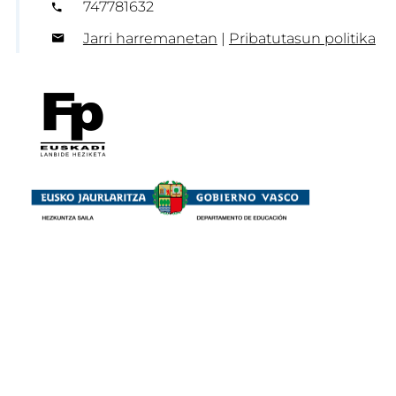
747781632
Jarri harremanetan
|
Pribatutasun politika