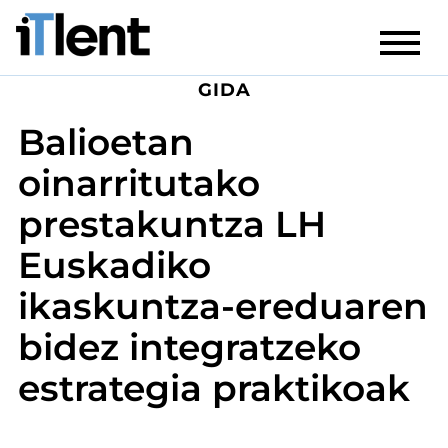
GIDA
Balioetan
oinarritutako
prestakuntza LH
Euskadiko
ikaskuntza-ereduaren
bidez integratzeko
estrategia praktikoak