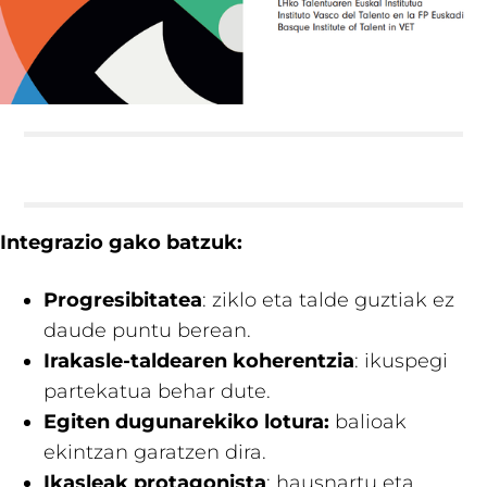
Integrazio gako batzuk:
Progresibitatea
: ziklo eta talde guztiak ez
daude puntu berean.
Irakasle-taldearen koherentzia
: ikuspegi
partekatua behar dute.
Egiten dugunarekiko lotura:
balioak
ekintzan garatzen dira.
Ikasleak protagonista
: hausnartu eta