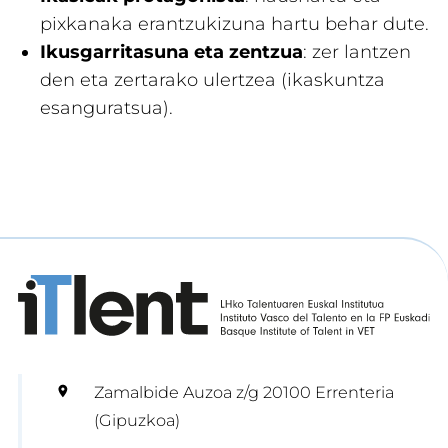
pixkanaka erantzukizuna hartu behar dute.
Ikusgarritasuna eta zentzua
: zer lantzen
den eta zertarako ulertzea (ikaskuntza
esanguratsua).
Zamalbide Auzoa z/g 20100 Errenteria
(Gipuzkoa)