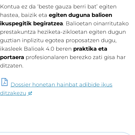
Kontua ez da ‘beste gauza berri bat’ egiten
hastea, baizik eta
egiten duguna balioen
ikuspegitik begiratzea
. Balioetan oinarritutako
prestakuntza heziketa-zikloetan egiten dugun
guztian inplizitu egotea proposatzen dugu,
ikasleek Balioak 4.0 beren
praktika eta
portaera
profesionalaren berezko zati gisa har
ditzaten.
Dossier honetan hainbat adibide ikus
ditzakezu