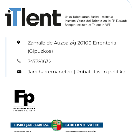
Zamalbide Auzoa z/g 20100 Errenteria
(Gipuzkoa)
747781632
Jarri harremanetan
|
Pribatutasun politika