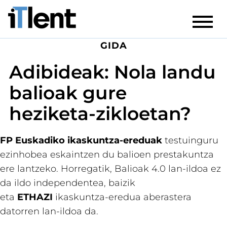
GIDA
Adibideak: Nola landu
balioak gure
heziketa-zikloetan?
FP Euskadiko ikaskuntza-ereduak
testuinguru
ezinhobea eskaintzen du balioen prestakuntza
ere lantzeko. Horregatik, Balioak 4.0 lan-ildoa ez
da ildo independentea, baizik
eta
ETHAZI
ikaskuntza-eredua aberastera
datorren lan-ildoa da.