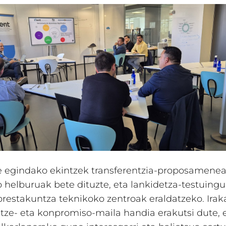
te egindako ekintzek transferentzia-proposamene
o helburuak bete dituzte, eta lankidetza-testuingu
prestakuntza teknikoko zentroak eraldatzeko. Irak
ze- eta konpromiso-maila handia erakutsi dute, e