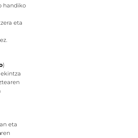
mo handiko
tzera eta
ez.
o
)
 ekintza
aztearen
a
zan eta
a
ren