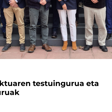
ktuaren testuingurua eta
uruak