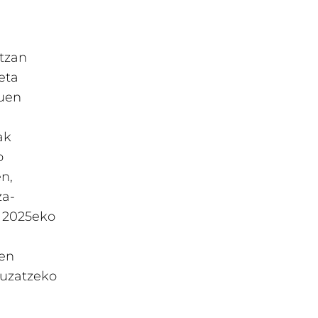
tzan
eta
zuen
ak
o
n,
za-
a 2025eko
ten
auzatzeko