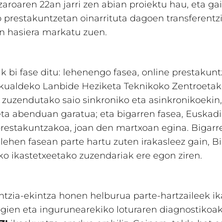
aroaren 22an jarri zen abian proiektu hau, eta ga
 prestakuntzetan oinarrituta dagoen transferentz
n hasiera markatu zuen.
k bi fase ditu: lehenengo fasea, online prestakun
skualdeko Lanbide Heziketa Teknikoko Zentroeta
i zuzendutako saio sinkroniko eta asinkronikoekin
ta abenduan garatua; eta bigarren fasea, Euskadi
restakuntzakoa, joan den martxoan egina. Bigarr
 lehen fasean parte hartu zuten irakasleez gain, B
o ikastetxeetako zuzendariak ere egon ziren.
ntzia-ekintza honen helburua parte-hartzaileek i
ien eta ingurunearekiko loturaren diagnostikoak