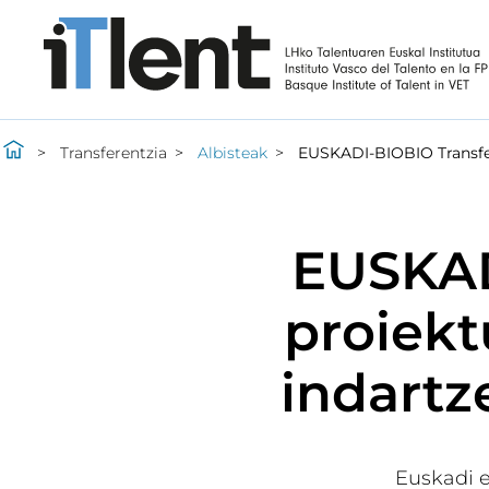
Transferentzia
Albisteak
EUSKADI-BIOBIO Transfere
EUSKAD
proiekt
indartz
Euskadi e