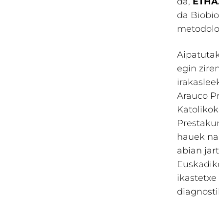
da,
ETHA
da Biobio
metodolog
Aipatutak
egin zire
irakaslee
Arauco Pr
Katoliko
Prestaku
hauek nab
abian jar
Euskadiko
ikastetxe
diagnosti