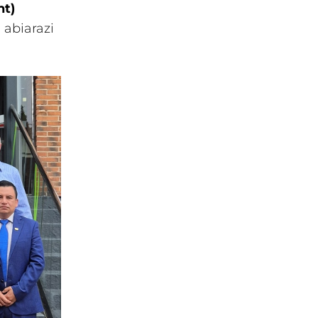
nt)
 abiarazi