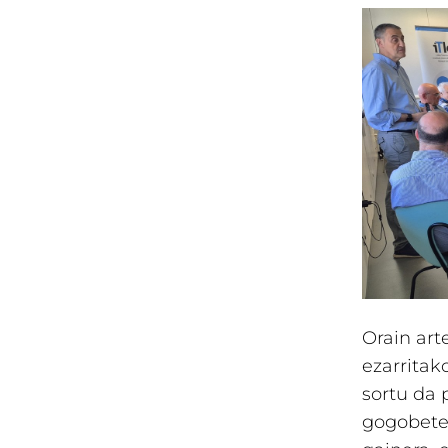
Orain ar
ezarritak
sortu da 
gogobetet