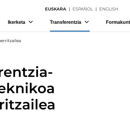
EUSKARA
ESPAÑOL
ENGLISH
Ikerketa
Transferentzia
Formakunt
erritzailea
entzia-
teknikoa
itzailea