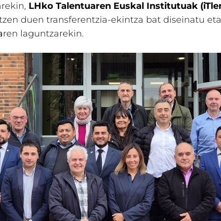
rekin,
LHko Talentuaren Euskal Institutuak (iTle
zen duen transferentzia-ekintza bat diseinatu eta
a
ren laguntzarekin.