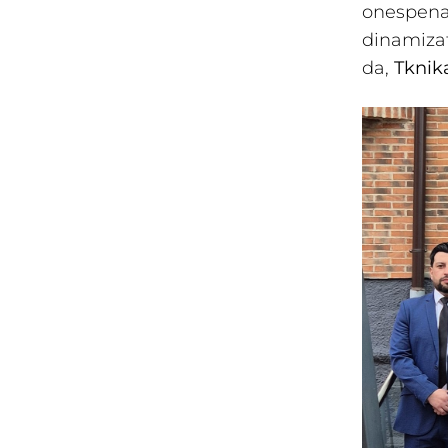
onespena
dinamizat
da,
Tknik