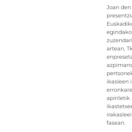
Joan den
presentzi
Euskadiko
egindako 
zuzendari
artean, T
enpreseta
azpimarra
pertsonek
ikasleen 
erronkare
apiriletik
ikastetxe
irakaslee
fasean.