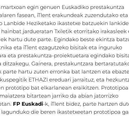
 martxoan egin genuen Euskadiko prestakuntza
alaren fasean, iTlent erakundeak zuzendutako eta
 Lanbide Heziketako ikastetxe batzuekin lankide
hainbat jardueratan Txiletik etorritako irakasleek 
ek hartu dute parte. Egindako beste ekintza bat
knika eta iTlent ezagutzeko bisitak eta inguruko
ra eta prestakuntza-proiektuetara egindako bisit
 ditzakegu. Gainera, prestakuntzara bertaratutak
 parte hartu zuten erronka bat lantzen eta ebazte
ikuspegitik ETHAZI ereduari jarraituz, eta hezkunt
n prototipo bat elkarlanean eraikitzen. Prototipo
 maiatzera bitartean jarriko da abian jatorrizko
etan.
FP Euskadi
-k, iTlent bidez, parte hartzen du
i lagunduko die beren ikastetxeetan prototipoa g