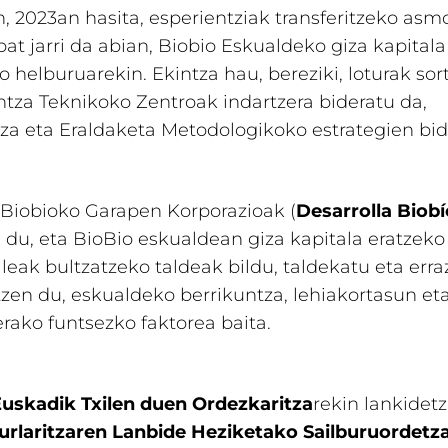
, 2023an hasita, esperientziak transferitzeko as
bat jarri da abian, Biobio Eskualdeko giza kapitala
o helburuarekin. Ekintza hau, bereziki, loturak sor
tza Teknikoko Zentroak indartzera bideratu da,
za eta Eraldaketa Metodologikoko estrategien bid
Biobioko Garapen Korporazioak (
Desarrolla Biobí
 du, eta BioBio eskualdean giza kapitala eratzeko
ileak bultzatzeko taldeak bildu, taldekatu eta err
tzen du, eskualdeko berrikuntza, lehiakortasun et
ako funtsezko faktorea baita.
uskadik Txilen duen Ordezkaritza
rekin lankidet
urlaritzaren Lanbide Heziketako Sailburuordetz