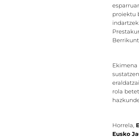
esparruan
proiektu 
indartzek
Prestakun
Berrikunt
Ekimena 
sustatzen
eraldatza
rola bete
hazkunder
Horrela,
E
Eusko Ja