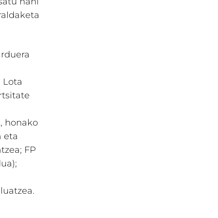
satu nahi
raldaketa
arduera
 Lota
tsitate
n, honako
 eta
atzea; FP
ua);
luatzea.