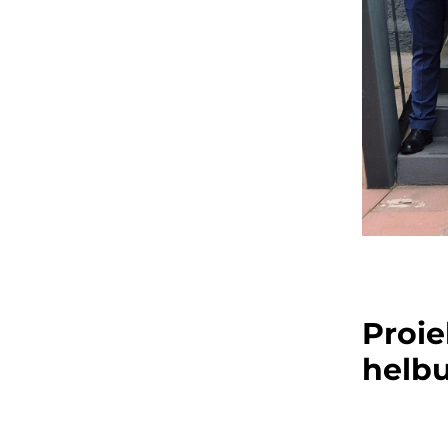
Proie
helb