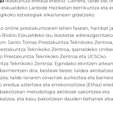
ZI
ikaskuntza-eredua erabiliz. Gainera, talde bat o
 eskualdeko Lanbide Heziketan berrikuntza eta e
ikoko estrategiak elkarlanean gidatzeko.
o online prestakuntzaren lehen fasean, hainbat j
n Biobio Eskualdeko lau ikastetxe adierazgarritako
kin: Santo Tomas Prestakuntza Teknikoko Zentroa,
estakuntza Teknikoko Zentroa, Iparraldeko Uniber
ko Prestakuntza Teknikoko Zentroa eta UCSCko
ntza Teknikoko Zentroa. Egindako ekintzen artea
armentzen dira, besteak beste: taldea aktibatzea
tzea; talde-lanaren oinarriak aurkeztea eta barner
 eredua aztertzea eta errekonozitzea (Ethazi ered
 bakoitzean metodologia aktiboak sakontzea eta
katzea, eta kasu bakoitzean dauden beharrak eba