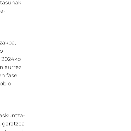
itasunak
ia-
tzakoa,
ko
, 2024ko
n aurrez
en fase
iobio
kaskuntza-
 garatzea