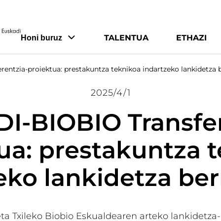
TALENTUA
ETHAZI
Honi buruz
ntzia-proiektua: prestakuntza teknikoa indartzeko lankidetza b
2025/4/1
I-BIOBIO Transfer
ua: prestakuntza 
eko lankidetza berr
ta Txileko Biobio Eskualdearen arteko lankidetza-