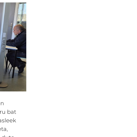
an
ru bat
asleek
ta,