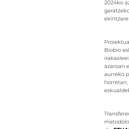
2024ko az
garatzeko
ekintzare
Proiektua
Biobio e
irakaslee
azaroan e
aurreko p
horretan,
eskualdek
Transfere
metodolog