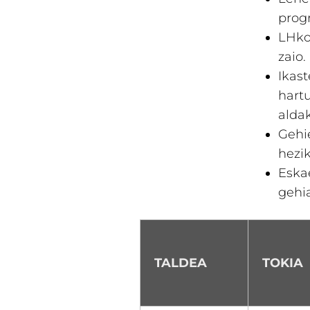
progr
LHko
zaio.
Ikas
hart
alda
Gehi
hezik
Eskae
gehi
TALDEA
TOKIA