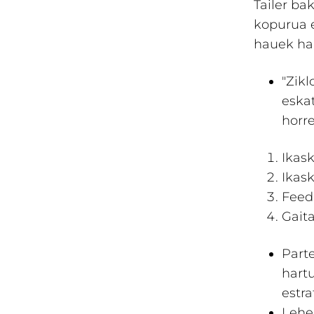
Tailer ba
kopurua e
hauek ha
"Zik
eska
horre
Ikask
Ikask
Feed
Gaita
Parte
hart
estra
Lehe