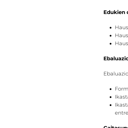
Edukien 
Haus
Haus
Hausn
Ebaluazi
Ebaluazio
Form
Ikas
Ikas
entr