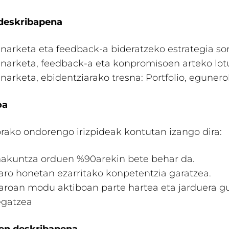
deskribapena
narketa eta feedback-a bideratzeko estrategia so
narketa, feedback-a eta konpromisoen arteko lotu
arketa, ebidentziarako tresna: Portfolio, egunero
oa
rako ondorengo irizpideak kontutan izango dira:
akuntza orduen %90arekin bete behar da.
taro honetan ezarritako konpetentzia garatzea.
taroan modu aktiboan parte hartea eta jarduera g
egatzea