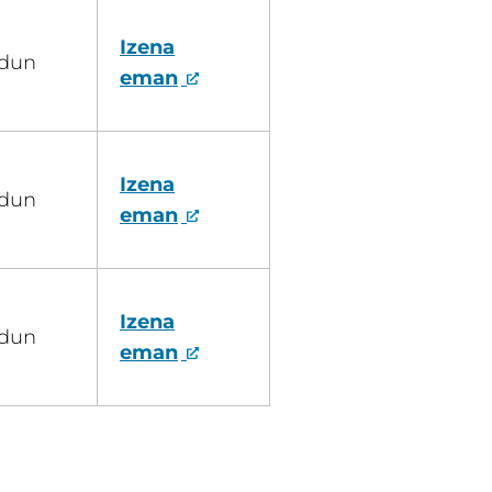
Izena
idun
eman
Izena
idun
eman
Izena
idun
eman