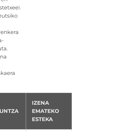
stetxeei.
eutsiko
renkera
a-
uta.
ona
skaera
IZENA
KUNTZA
EMATEKO
ESTEKA