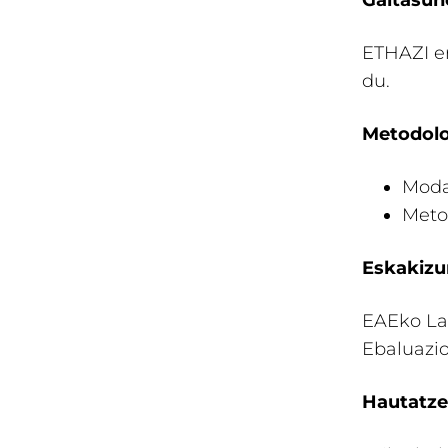
Gaitasun
ETHAZI er
du.
Metodolo
Modal
Meto
Eskakiz
EAEko Lan
Ebaluazi
Hautatze