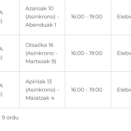
Azaroak 10
A
(Asinkrono) -
16:00 - 19:00
Eleb
a)
Abenduak 1
Otsailka 16
A
(Asinkrono -
16:00 - 19:00
Eleb
a)
Martxoak 9)
Apirilak 13
A
(Asinkrono) -
16:00 - 19:00
Eleb
a)
Maiatzak 4
:
9 ordu​