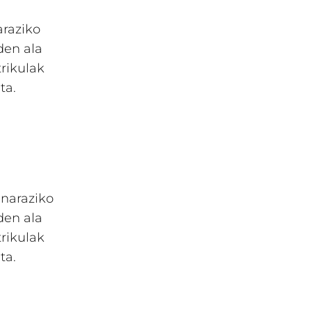
araziko
den ala
rikulak
ta.
inaraziko
den ala
rikulak
ta.