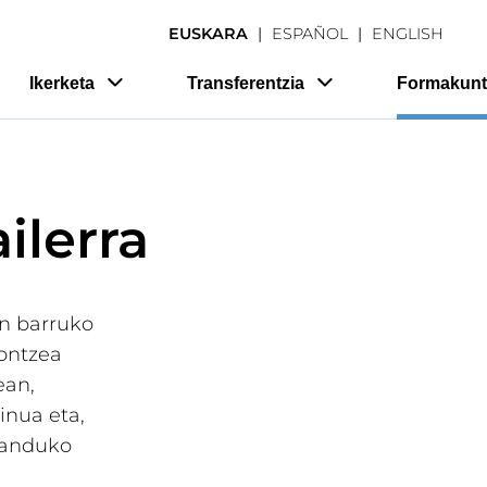
EUSKARA
ESPAÑOL
ENGLISH
Ikerketa
Transferentzia
Formakunt
ilerra
n barruko
kontzea
ean,
inua eta,
 landuko