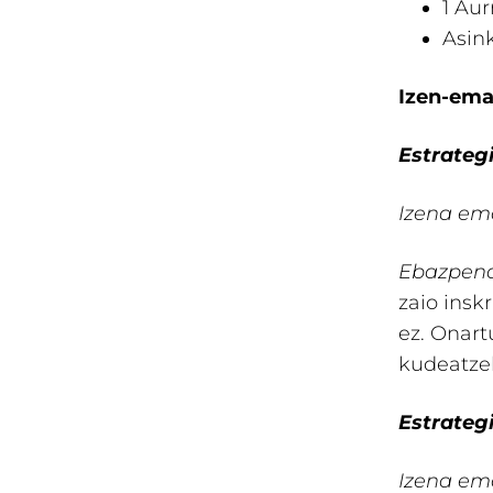
1 Aur
Asink
Izen-ema
Estrategi
Izena em
Ebazpen
zaio insk
ez. Onart
kudeatze
Estrategi
Izena em