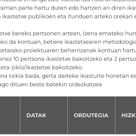
aman parte hartu duten edo hartzen ari diren ika
 ikastetxe publikoen eta itunduen arteko orekari 
tetxe bereko pertsonen artean, izena emateko hur
uko da kontuan, betiere ikastetxearen metodologi
ketarako proiektuaren beharrizanak kontuan hart
enez 10 pertsona ikastetxe bakoitzeko eta 2 perts
eta-ziklo/ikastetxe bakoitzeko
ra txikia bada, gerta daiteke ikasturte honetan e
ago dituen beste batekin ordezkatzea
DATAK
ORDUTEGIA
HIZ