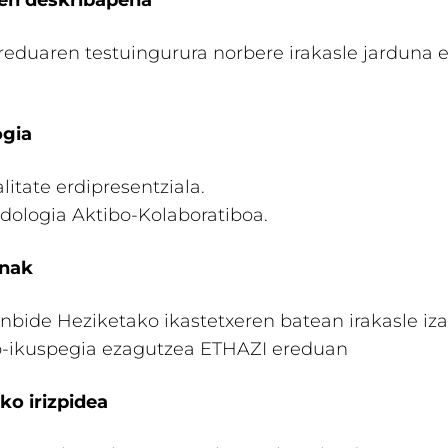
en deskribapena
eduaren testuingurura norbere irakasle jarduna 
gia
itate erdipresentziala.
dologia Aktibo-Kolaboratiboa.
unak
bide Heziketako ikastetxeren batean irakasle iza
o-ikuspegia ezagutzea ETHAZI ereduan
ko irizpidea