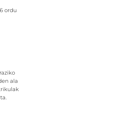
 6 ordu
raziko
den ala
rikulak
ta.