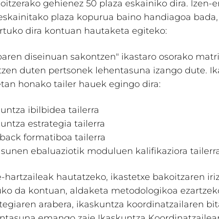
koitzerako gehienez 50 plaza eskainiko dira. Izen-
skainitako plaza kopurua baino handiagoa bada, 
rtuko dira kontuan hautaketa egiteko:
loaren diseinuan sakontzen" ikastaro osorako matr
tzen duten pertsonek lehentasuna izango dute. Ik
tan honako tailer hauek egingo dira:
untza ibilbidea tailerra
untza estrategia tailerra
back formatiboa tailerra
sunen ebaluaziotik moduluen kalifikaziora tailerr
-hartzaileak hautatzeko, ikastetxe bakoitzaren iri
uko da kontuan, aldaketa metodologikoa ezartzek
tegiaren arabera, ikaskuntza koordinatzailaren bi
ntasuna emango zaie Ikaskuntza Koordinatzailea