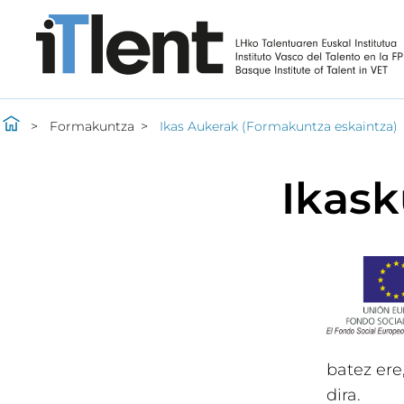
Formakuntza
Ikas Aukerak (Formakuntza eskaintza)
Ikask
batez ere
dira.