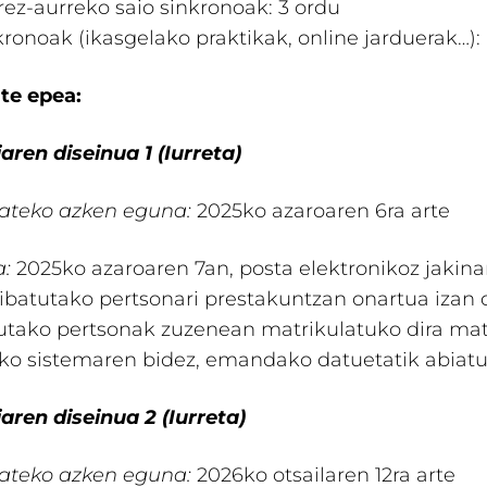
rez-aurreko saio sinkronoak: 3 ordu​
ronoak (ikasgelako praktikak, online jarduerak…):
te epea:
aren diseinua 1 (Iurreta)
ateko azken eguna:
2025ko azaroaren 6ra arte
a:
2025ko azaroaren 7an, posta elektronikoz jakina
ribatutako pertsonari prestakuntzan onartua izan 
utako pertsonak zuzenean matrikulatuko dira mat
ko sistemaren bidez, emandako datuetatik abiatu
aren diseinua 2 (Iurreta)
ateko azken eguna:
2026ko otsailaren 12ra arte