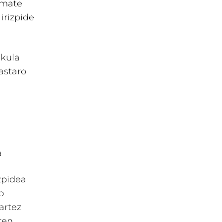
emate
irizpide
ikula
astaro
a
zpidea
o
tartez
ren