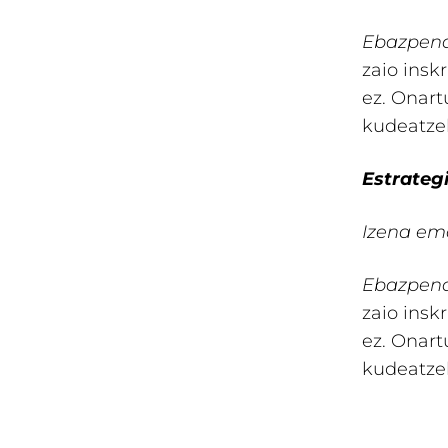
Ebazpena
zaio insk
ez. Onart
kudeatze
Estrategi
Izena em
Ebazpena
zaio insk
ez. Onart
kudeatze