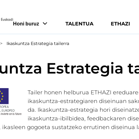
TALENTUA
ETHAZI
Honi buruz
Ikaskuntza Estrategia tailerra
untza Estrategia ta
Tailer honen helburua ETHAZI ereduare
ikaskuntza-estrategiaren diseinuan sa
da. Ikaskuntza-estrategia hori diseinatz
ikaskuntza-ibilbidea, feedbackaren dise
, ikasleen gogoeta sustatzeko errutinen diseinua