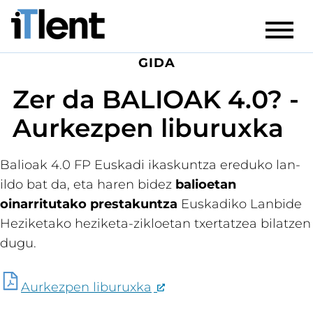
GIDA
Zer da BALIOAK 4.0? -
Aurkezpen liburuxka
Balioak 4.0 FP Euskadi ikaskuntza ereduko lan-
ildo bat da, eta haren bidez
balioetan
oinarritutako prestakuntza
Euskadiko Lanbide
Heziketako heziketa-zikloetan txertatzea bilatzen
dugu.
Aurkezpen liburuxka