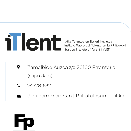
Zamalbide Auzoa z/g 20100 Errenteria
(Gipuzkoa)
747781632
Jarri harremanetan
|
Pribatutasun politika