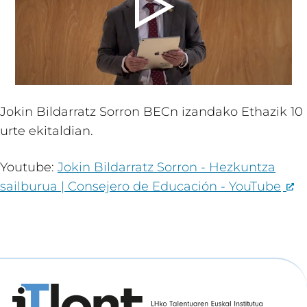
Jokin Bildarratz Sorron BECn izandako Ethazik 10
urte ekitaldian.
Youtube:
Jokin Bildarratz Sorron - Hezkuntza
sailburua | Consejero de Educación - YouTube