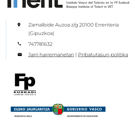
Zamalbide Auzoa z/g 20100 Errenteria
(Gipuzkoa)
747781632
Jarri harremanetan
|
Pribatutasun politika