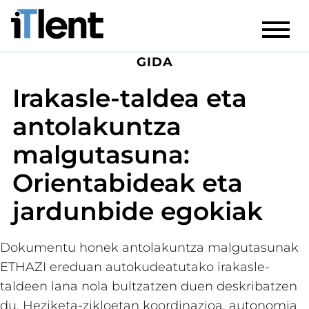
GIDA
Irakasle-taldea eta
antolakuntza
malgutasuna:
Orientabideak eta
jardunbide egokiak
Dokumentu honek antolakuntza malgutasunak
ETHAZI ereduan autokudeatutako irakasle-
taldeen lana nola bultzatzen duen deskribatzen
du. Heziketa-zikloetan koordinazioa, autonomia