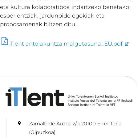
eta kultura kolaboratiboa indartzeko benetako
esperientziak, jardunbide egokiak eta
proposamenak biltzen ditu.
iTlent antolakuntza malgutasuna_EU.pdf
Zamalbide Auzoa z/g 20100 Errenteria
(Gipuzkoa)