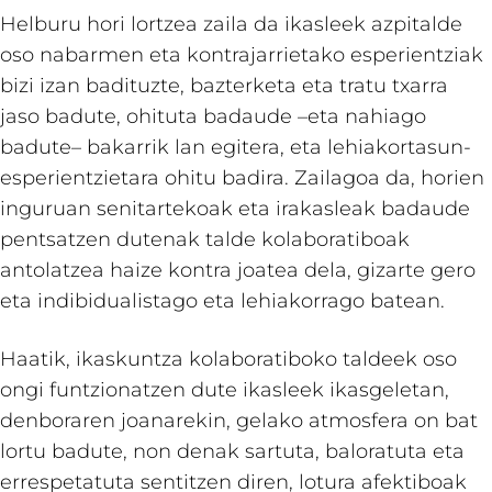
Helburu hori lortzea zaila da ikasleek azpitalde
oso nabarmen eta kontrajarrietako esperientziak
bizi izan badituzte, bazterketa eta tratu txarra
jaso badute, ohituta badaude –eta nahiago
badute– bakarrik lan egitera, eta lehiakortasun-
esperientzietara ohitu badira. Zailagoa da, horien
inguruan senitartekoak eta irakasleak badaude
pentsatzen dutenak talde kolaboratiboak
antolatzea haize kontra joatea dela, gizarte gero
eta indibidualistago eta lehiakorrago batean.
Haatik, ikaskuntza kolaboratiboko taldeek oso
ongi funtzionatzen dute ikasleek ikasgeletan,
denboraren joanarekin, gelako atmosfera on bat
lortu badute, non denak sartuta, baloratuta eta
errespetatuta sentitzen diren, lotura afektiboak