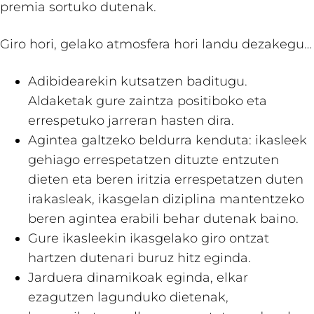
premia sortuko dutenak.
Giro hori, gelako atmosfera hori landu dezakegu…
Adibidearekin kutsatzen baditugu.
Aldaketak gure zaintza positiboko eta
errespetuko jarreran hasten dira.
Agintea galtzeko beldurra kenduta: ikasleek
gehiago errespetatzen dituzte entzuten
dieten eta beren iritzia errespetatzen duten
irakasleak, ikasgelan diziplina mantentzeko
beren agintea erabili behar dutenak baino.
Gure ikasleekin ikasgelako giro ontzat
hartzen dutenari buruz hitz eginda.
Jarduera dinamikoak eginda, elkar
ezagutzen lagunduko dietenak,