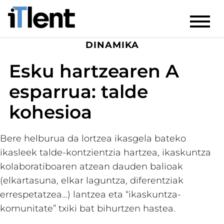
DINAMIKA
Esku hartzearen A
esparrua: talde
kohesioa
Bere helburua da lortzea ikasgela bateko
ikasleek talde-kontzientzia hartzea, ikaskuntza
kolaboratiboaren atzean dauden balioak
(elkartasuna, elkar laguntza, diferentziak
errespetatzea…) lantzea eta “ikaskuntza-
komunitate” txiki bat bihurtzen hastea.