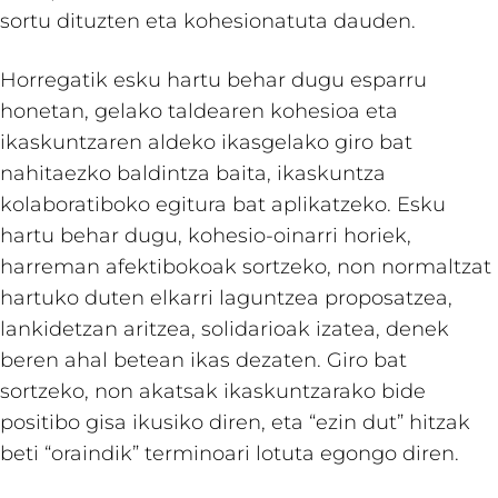
sortu dituzten eta kohesionatuta dauden.
Horregatik esku hartu behar dugu esparru
honetan, gelako taldearen kohesioa eta
ikaskuntzaren aldeko ikasgelako giro bat
nahitaezko baldintza baita, ikaskuntza
kolaboratiboko egitura bat aplikatzeko. Esku
hartu behar dugu, kohesio-oinarri horiek,
harreman afektibokoak sortzeko, non normaltzat
hartuko duten elkarri laguntzea proposatzea,
lankidetzan aritzea, solidarioak izatea, denek
beren ahal betean ikas dezaten. Giro bat
sortzeko, non akatsak ikaskuntzarako bide
positibo gisa ikusiko diren, eta “ezin dut” hitzak
beti “oraindik” terminoari lotuta egongo diren.