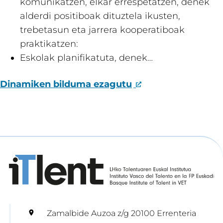
komunikatzen, elkar errespetatzen, denek
alderdi positiboak dituztela ikusten,
trebetasun eta jarrera kooperatiboak
praktikatzen:
Eskolak planifikatuta, denek…
Dinamiken bilduma ezagutu
Zamalbide Auzoa z/g 20100 Errenteria