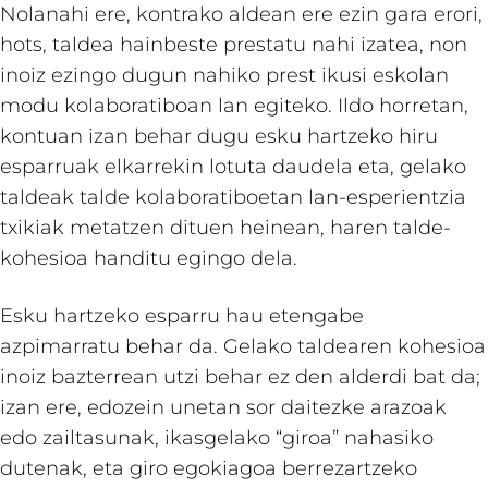
Nolanahi ere, kontrako aldean ere ezin gara erori,
hots, taldea hainbeste prestatu nahi izatea, non
inoiz ezingo dugun nahiko prest ikusi eskolan
modu kolaboratiboan lan egiteko. Ildo horretan,
kontuan izan behar dugu esku hartzeko hiru
esparruak elkarrekin lotuta daudela eta, gelako
taldeak talde kolaboratiboetan lan-esperientzia
txikiak metatzen dituen heinean, haren talde-
kohesioa handitu egingo dela.
Esku hartzeko esparru hau etengabe
azpimarratu behar da. Gelako taldearen kohesioa
inoiz bazterrean utzi behar ez den alderdi bat da;
izan ere, edozein unetan sor daitezke arazoak
edo zailtasunak, ikasgelako “giroa” nahasiko
dutenak, eta giro egokiagoa berrezartzeko