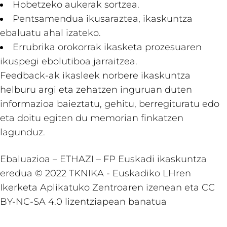
Hobetzeko aukerak sortzea.
Pentsamendua ikusaraztea, ikaskuntza
ebaluatu ahal izateko.
Errubrika orokorrak ikasketa prozesuaren
ikuspegi ebolutiboa jarraitzea.
Feedback-ak ikasleek norbere ikaskuntza
helburu argi eta zehatzen inguruan duten
informazioa baieztatu, gehitu, berregituratu edo
eta doitu egiten du memorian finkatzen
lagunduz.
Ebaluazioa – ETHAZI – FP Euskadi ikaskuntza
eredua © 2022 TKNIKA - Euskadiko LHren
Ikerketa Aplikatuko Zentroaren izenean eta CC
BY-NC-SA 4.0 lizentziapean banatua