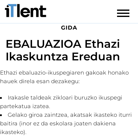
GIDA
EBALUAZIOA Ethazi
Ikaskuntza Ereduan
Ethazi ebaluazio-ikuspegiaren gakoak honako
hauek direla esan dezakegu:
Irakasle taldeak zikloari buruzko ikuspegi
partekatua izatea.
Gelako giroa zaintzea, akatsak ikasteko iturri
baitira (inor ez da eskolara joaten dakiena
ikasteko).