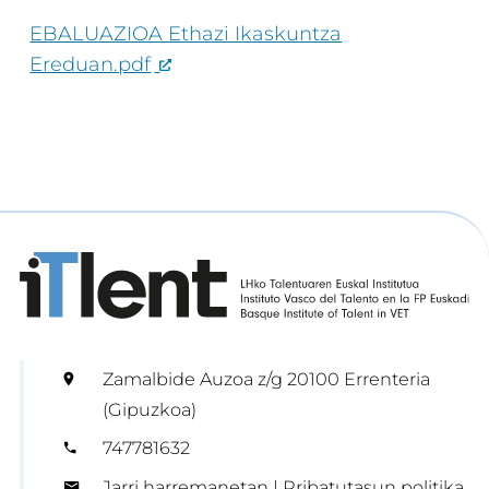
EBALUAZIOA Ethazi Ikaskuntza
Ereduan.pdf
Zamalbide Auzoa z/g 20100 Errenteria
(Gipuzkoa)
747781632
Jarri harremanetan
|
Pribatutasun politika