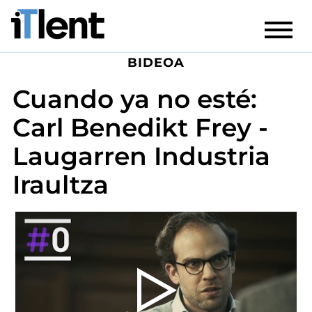
BIDEOA
Cuando ya no esté:
Carl Benedikt Frey -
Laugarren Industria
Iraultza