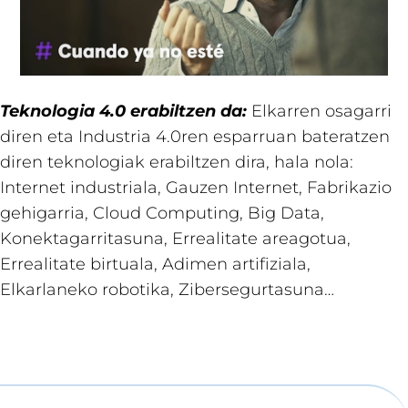
Teknologia 4.0 erabiltzen da:
Elkarren osagarri
diren eta Industria 4.0ren esparruan bateratzen
diren teknologiak erabiltzen dira, hala nola:
Internet industriala, Gauzen Internet, Fabrikazio
gehigarria, Cloud Computing, Big Data,
Konektagarritasuna, Errealitate areagotua,
Errealitate birtuala, Adimen artifiziala,
Elkarlaneko robotika, Zibersegurtasuna…