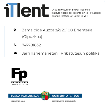
Zamalbide Auzoa z/g 20100 Errenteria
(Gipuzkoa)
747781632
Jarri harremanetan
|
Pribatutasun politika