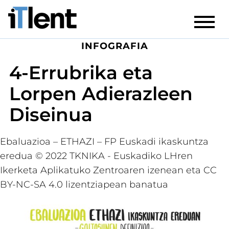
INFOGRAFIA
4-Errubrika eta
Lorpen Adierazleen
Diseinua
Ebaluazioa – ETHAZI – FP Euskadi ikaskuntza
eredua © 2022 TKNIKA - Euskadiko LHren
Ikerketa Aplikatuko Zentroaren izenean eta CC
BY-NC-SA 4.0 lizentziapean banatua