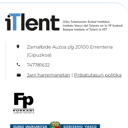
Zamalbide Auzoa z/g 20100 Errenteria
(Gipuzkoa)
747781632
Jarri harremanetan
|
Pribatutasun politika