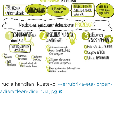
Irudia handian ikusteko:
4-errubrika-eta-lorpen-
adierazleen-diseinua.jpg