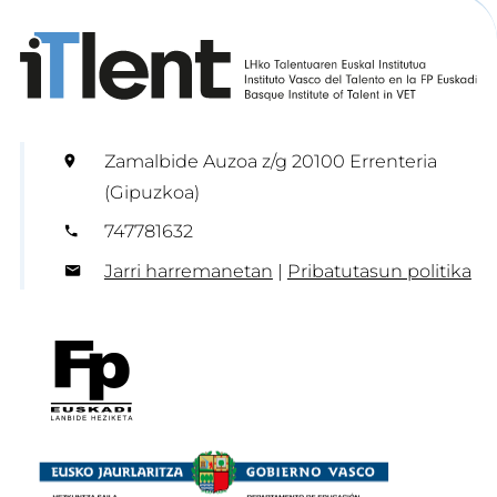
Zamalbide Auzoa z/g 20100 Errenteria
(Gipuzkoa)
747781632
Jarri harremanetan
|
Pribatutasun politika