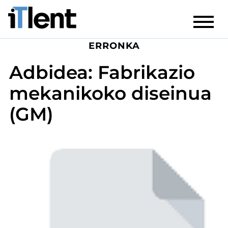
ERRONKA
Adbidea: Fabrikazio
mekanikoko diseinua
(GM)