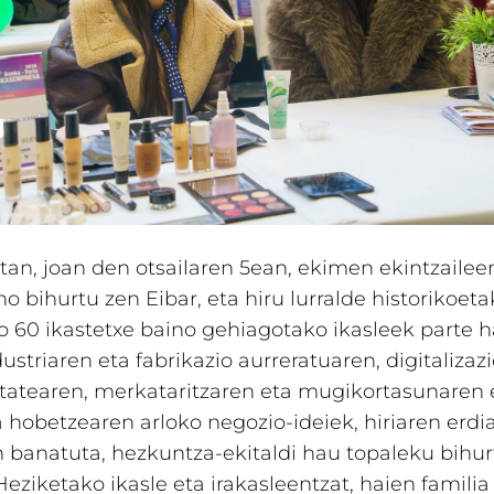
etan, joan den otsailaren 5ean, ekimen ekintzailee
ho bihurtu zen Eibar, eta hiru lurralde historikoet
 60 ikastetxe baino gehiagotako ikasleek parte h
dustriaren eta fabrikazio aurreratuaren, digitalizaz
tatearen, merkataritzaren eta mugikortasunaren 
 hobetzearen arloko negozio-ideiek, hiriaren erdi
banatuta, hezkuntza-ekitaldi hau topaleku bihur
eziketako ikasle eta irakasleentzat, haien familia