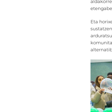
aldakorre
etengabek
Eta horix
sustatzen
ardurats
komunita
alternati