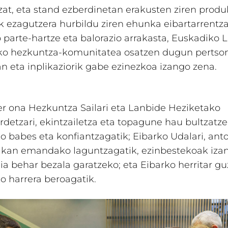
at, eta stand ezberdinetan erakusten ziren produ
k ezagutzera hurbildu ziren ehunka eibartarrentza
parte-hartze eta balorazio arrakasta, Euskadiko 
ko hezkuntza-komunitatea osatzen dugun pertso
an eta inplikaziorik gabe ezinezkoa izango zena.
r ona Hezkuntza Sailari eta Lanbide Heziketako
rdetzari, ekintzailetza eta topagune hau bultzatz
babes eta konfiantzagatik; Eibarko Udalari, ant
tikan emandako laguntzagatik, ezinbestekoak izan
ia behar bezala garatzeko; eta Eibarko herritar guz
 harrera beroagatik.