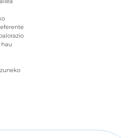
ailea
ko
referente
balorazio
i hau
izuneko