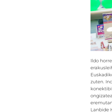
Ildo horr
erakuslei
Euskadiko
zuten. In
konektibi
ongizatea
eremutan 
Lanbide H