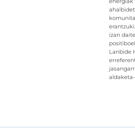
energiak 
ahalbidet
komunita
erantzuki
izan dait
positiboe
Lanbide H
erreferen
jasangar
aldaketa-