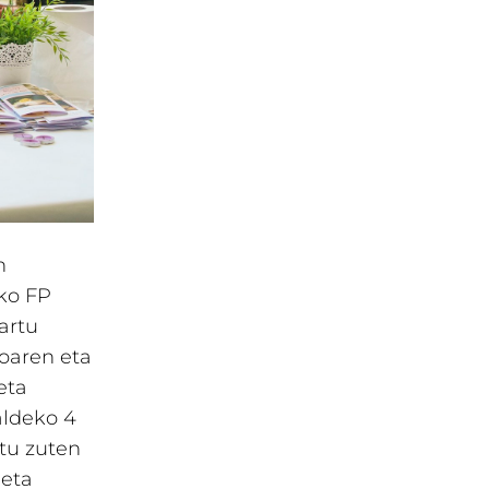
n
ako FP
artu
ioaren eta
eta
aldeko 4
tu zuten
 eta