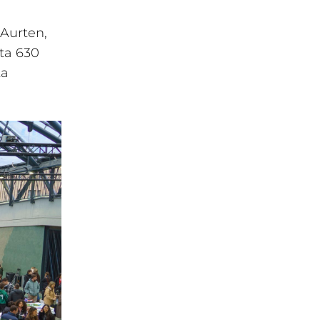
 Aurten,
eta 630
ta