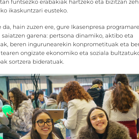
tan funtsezko erabakiak hartzeko eta bizitzan zeh
o ikaskuntzari eusteko.
e da, hain zuzen ere, gure Ikasenpresa programar
 saiatzen garena: pertsona dinamiko, aktibo eta
uak, beren ingurunearekin konprometituak eta be
tearen ongizate ekonomiko eta soziala bultzatuk
bak sortzera bideratuak.