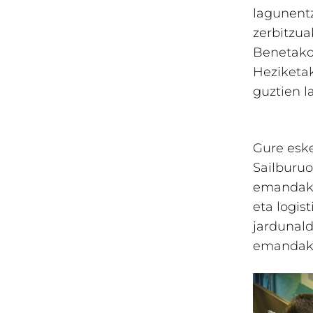
lagunentz
zerbitzua
Benetako 
Heziketa
guztien l
Gure eske
Sailburuo
emandako 
eta logis
jardunald
emandako