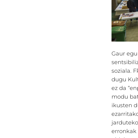
Gaur egun
sentsibil
soziala. 
dugu Kult
ez da “en
modu bat 
ikusten d
ezarritak
jarduteko
erronkak 