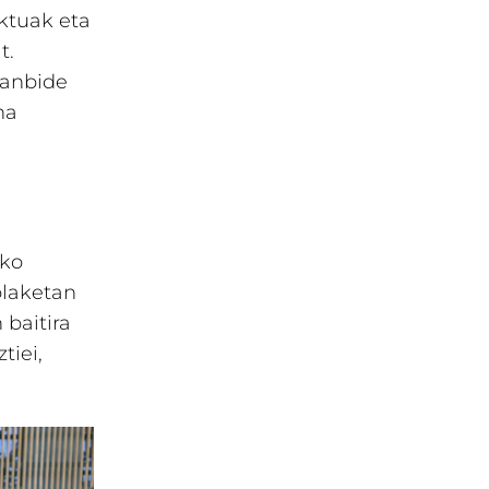
ktuak eta
t.
Lanbide
na
eko
olaketan
 baitira
tiei,