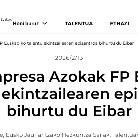
TALENTUA
ETHAZI
Honi buruz
P Euskadiko talentu ekintzailearen epizentroa bihurtu du Eibar
2026/2/13
npresa Azokak FP
 ekintzailearen ep
bihurtu du Eibar
e, Eusko Jaurlaritzako Hezkuntza Sailak, Talentua