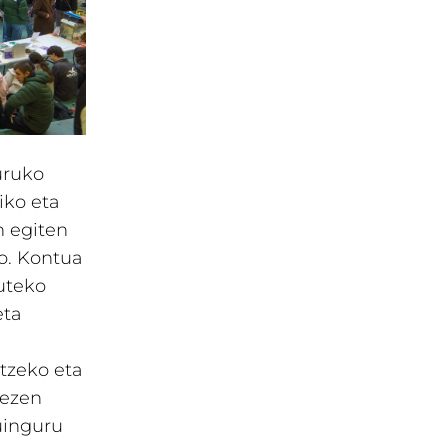
uruko
iko eta
n egiten
ko. Kontua
duteko
eta
a
tzeko eta
tezen
uinguru