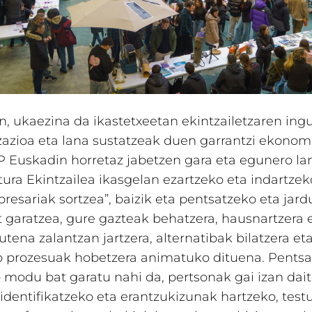
, ukaezina da ikastetxeetan ekintzailetzaren ing
izazioa eta lana sustatzeak duen garrantzi ekonom
FP Euskadin horretaz jabetzen gara eta egunero la
ura Ekintzailea ikasgelan ezartzeko eta indartze
presariak sortzea”, baizik eta pentsatzeko eta jar
garatzea, gure gazteak behatzera, hausnartzera 
utena zalantzan jartzera, alternatibak bilatzera et
o prozesuak hobetzera animatuko dituena. Pentsa
 modu bat garatu nahi da, pertsonak gai izan dai
identifikatzeko eta erantzukizunak hartzeko, test