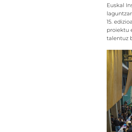
Euskal In
laguntzar
15. edizi
proiektu 
talentuz 