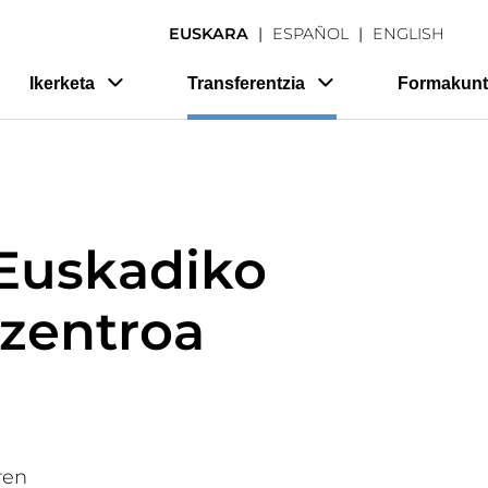
EUSKARA
ESPAÑOL
ENGLISH
Ikerketa
Transferentzia
Formakunt
 Euskadiko
izentroa
ren