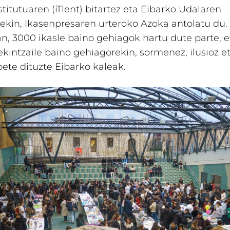
stitutuaren (iTlent) bitartez eta Eibarko Udalaren
ekin, Ikasenpresaren urteroko Azoka antolatu du.
oan, 3000 ikasle baino gehiagok hartu dute parte, 
ekintzaile baino gehiagorekin, sormenez, ilusioz e
bete dituzte Eibarko kaleak.