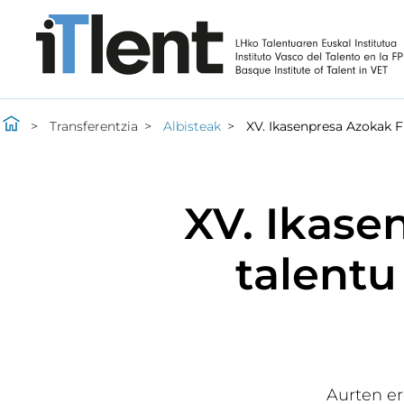
Transferentzia
Albisteak
XV. Ikasenpresa Azokak F
XV. Ikase
talentu
Aurten er