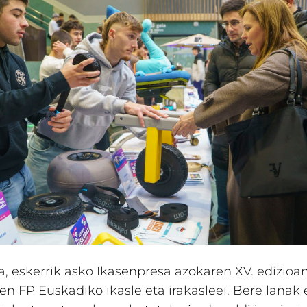
na, eskerrik asko Ikasenpresa azokaren XV. edizioa
en FP Euskadiko ikasle eta irakasleei. Bere lanak 