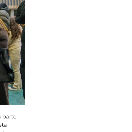
n parte
eta