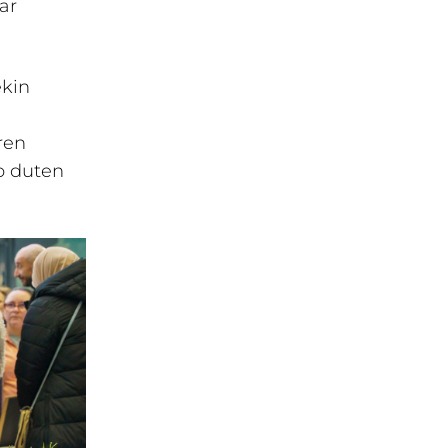
ar
ekin
ren
o duten