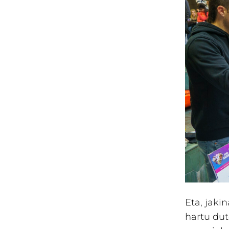
Eta, jaki
hartu dut