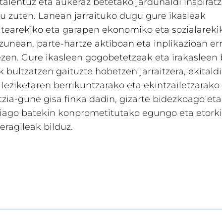
talentuz eta aukeraz betetako jardunaldi inspiratz
u zuten. Lanean jarraituko dugu gure ikasleak
tearekiko eta garapen ekonomiko eta sozialareki
zunean, parte-hartze aktiboan eta inplikazioan er
ezen. Gure ikasleen gogobetetzeak eta irakasleen 
k bultzatzen gaituzte hobetzen jarraitzera, ekitald
eziketaren berrikuntzarako eta ekintzailetzarako
tzia-gune gisa finka dadin, gizarte bidezkoago eta
riago batekin konprometitutako egungo eta etork
eragileak bilduz.