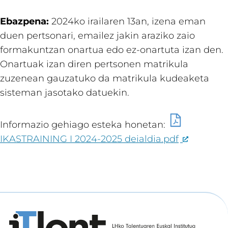
Ebazpena:
2024ko irailaren 13an, izena eman
duen pertsonari, emailez jakin araziko zaio
formakuntzan onartua edo ez-onartuta izan den.
Onartuak izan diren pertsonen matrikula
zuzenean gauzatuko da matrikula kudeaketa
sisteman jasotako datuekin.
Informazio gehiago esteka honetan:
IKASTRAINING I 2024-2025 deialdia.pdf