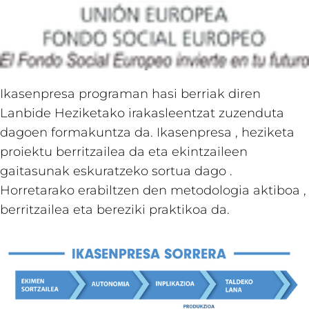
Ikasenpresa programan hasi berriak diren
Lanbide Heziketako irakasleentzat zuzenduta
dagoen formakuntza da. Ikasenpresa , heziketa
proiektu berritzailea da eta ekintzaileen
gaitasunak eskuratzeko sortua dago .
Horretarako erabiltzen den metodologia aktiboa ,
berritzailea eta bereziki praktikoa da.