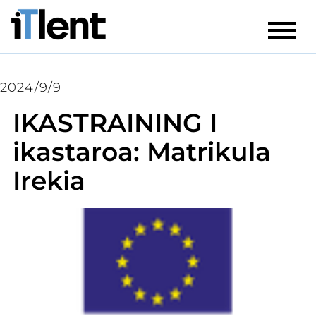
2024/9/9
IKASTRAINING I
ikastaroa: Matrikula
Irekia