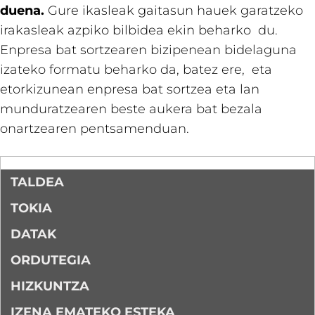
duena.
Gure ikasleak gaitasun hauek garatzeko
irakasleak azpiko bilbidea ekin beharko du.
Enpresa bat sortzearen bizipenean bidelaguna
izateko formatu beharko da, batez ere, eta
etorkizunean enpresa bat sortzea eta lan
munduratzearen beste aukera bat bezala
onartzearen pentsamenduan​.
TALDEA
TOKIA
DATAK
ORDUTEGIA
HIZKUNTZA
IZENA EMATEKO ESTEKA