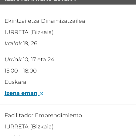
Ekintzailetza Dinamizatzailea
IURRETA (Bizkaia)
Irailak
19, 26
Urriak
10, 17 eta 24
15:00 - 18:00
Euskara
Izena eman
Facilitador Emprendimiento
IURRETA (Bizkaia)