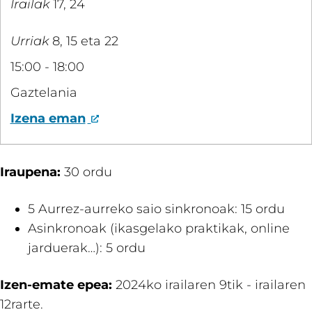
Irailak
17, 24
Urriak
8, 15 eta 22
15:00 - 18:00
Gaztelania
Izena eman
Iraupena:
30 ordu​
5 Aurrez-aurreko saio sinkronoak: 15 ordu​
Asinkronoak (ikasgelako praktikak, online
jarduerak…): 5 ordu
Izen-emate epea:
2024ko irailaren 9tik - irailaren
12rarte.