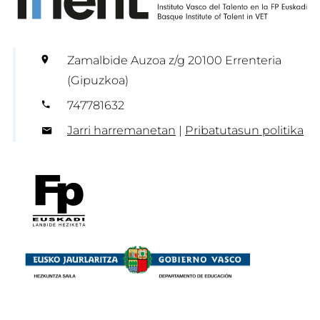
Zamalbide Auzoa z/g 20100 Errenteria
(Gipuzkoa)
747781632
Jarri harremanetan
|
Pribatutasun politika