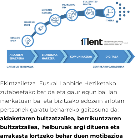
Ekintzailetza Euskal Lanbide Heziketako
zutabeetako bat da eta gaur egun bai lan
merkatuan bai eta bizitzako edozein arlotan
pertsonek garatu beharreko gaitasuna da:
aldaketaren bultzatzailea, berrikuntzaren
bultzatzailea, helburuak argi dituena eta
arrakasta lortzeko behar duen motibazioa