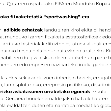
 eta Qatarren ospatutako FIFAren Munduko Kopak
koko fitxaketetatik “sportwashing”-era
n,
adibide zehatzak
landu ziren kirol ekitaldi han
a, munduko izarren fitxaketa estratosferikoak edo
 jarritako historialak dituzten estatuek klubak ero
arako tresna nola bihur daitezkeen azaltzeko. Kir
rabiltzen du giza eskubideen urraketetan parte 
bernuen edo enpresen nazioarteko irudia garbitz
 las Herasek azaldu zuen inbertsio horiek, erruga
, lan-esplotazioko, errepresio politikoko, diskrim
rrizko askatasunen urraketako egoerak
ezkuta
la. Gertaera horiek herrialde jakin batzuk hautem
a eraldatzen duten eta narratiba mediatiko glob