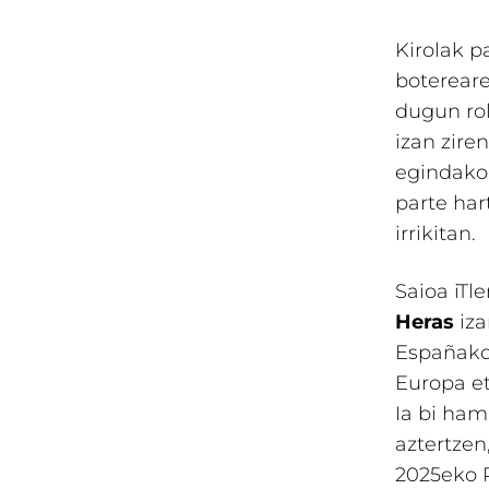
Kirolak p
botereare
dugun rol
izan zire
egindako
parte har
irrikitan.
Saioa iTl
Heras
iza
Españako
Europa et
Ia bi ham
aztertzen
2025eko P