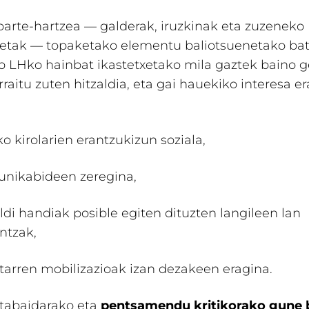
parte-hartzea — galderak, iruzkinak eta zuzeneko
etak — topaketako elementu baliotsuenetako bat 
o LHko hainbat ikastetxetako mila gaztek baino 
arraitu zuten hitzaldia, eta gai hauekiko interesa er
ko kirolarien erantzukizun soziala,
nikabideen zeregina,
ldi handiak posible egiten dituzten langileen lan
intzak,
itarren mobilizazioak izan dezakeen eragina.
ztabaidarako eta
pentsamendu kritikorako gune 