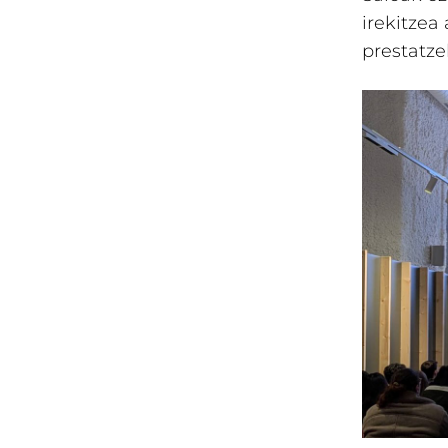
irekitzea
prestatz