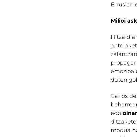
Errusian
Milioi as
Hitzaldia
antolaket
zalantzan
propagand
emozioa e
duten go
Carlos de
beharrean
edo
oina
ditzakete
modua nol