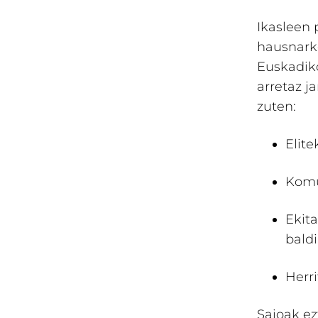
Ikasleen 
hausnark
Euskadik
arretaz j
zuten:
Elite
Komu
Ekita
bald
Herr
Saioak e