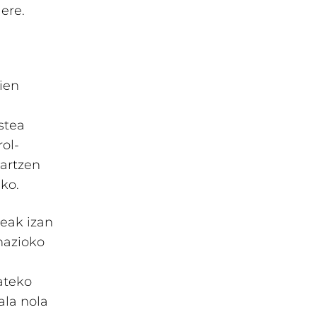
 ere.
dien
stea
ol-
hartzen
eko.
beak izan
inazioko
ateko
ala nola