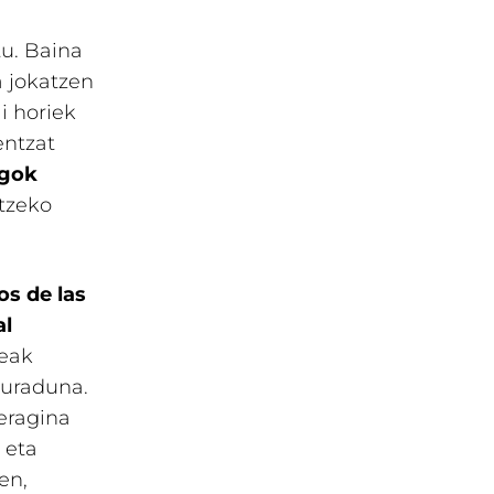
tu. Baina
a jokatzen
i horiek
entzat
agok
rtzeko
os de las
al
deak
duraduna.
 eragina
 eta
en,