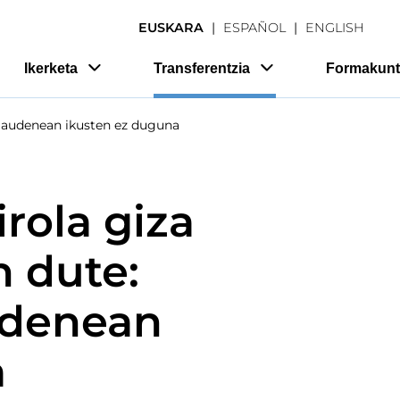
EUSKARA
ESPAÑOL
ENGLISH
Ikerketa
Transferentzia
Formakunt
a gaudenean ikusten ez duguna
rola giza
n dute:
udenean
a