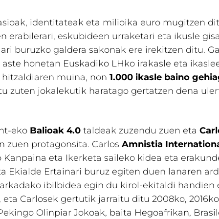
asioak, identitateak eta milioika euro mugitzen di
n erabilerari, eskubideen urraketari eta ikusle gis
ari buruzko galdera sakonak ere irekitzen ditu. Ga
n aste honetan Euskadiko LHko irakasle eta ikasle
 hitzaldiaren muina, non
1.000 ikasle baino gehi
tu zuten jokalekutik haratago gertatzen dena ule
ent-eko
Balioak 4.0
taldeak zuzendu zuen eta
Carl
n zuen protagonsita. Carlos
Amnistia Internation
 Kanpaina eta Ikerketa saileko kidea eta erakun
a Ekialde Ertainari buruz egiten duen lanaren ar
arkadako ibilbidea egin du kirol-ekitaldi handien
, eta Carlosek gertutik jarraitu ditu 2008ko, 2016ko
ekingo Olinpiar Jokoak, baita Hegoafrikan, Brasil