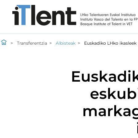
Transferentzia
Albisteak
Euskadiko LHko ikasleek 
Euskadik
eskubi
markag