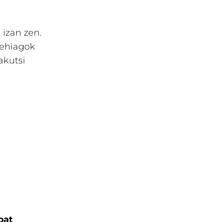
izan zen.
gehiagok
akutsi
ba
t