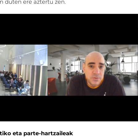
 duten ere aztertu zen.
itiko eta parte-hartzaileak