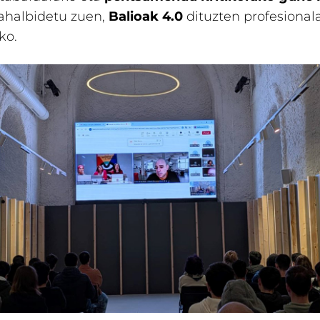
 ahalbidetu zuen,
Balioak 4.0
dituzten profesional
eko.