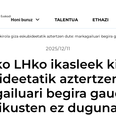
TALENTUA
ETHAZI
Honi buruz
kirola giza eskubideetatik aztertzen dute: markagailuari begir
2025/12/11
o LHko ikasleek ki
deetatik aztertze
ailuari begira ga
ikusten ez dugun