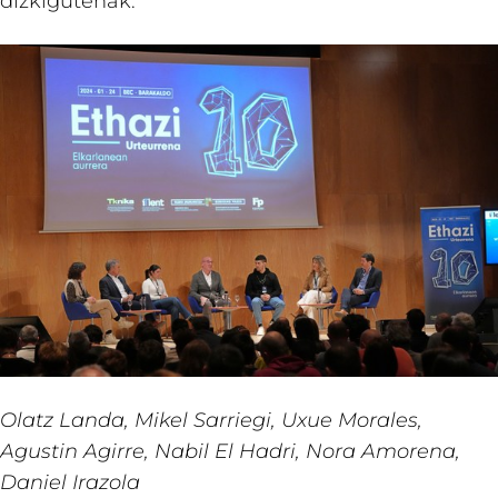
dizkigutenak.
Olatz Landa, Mikel Sarriegi, Uxue Morales,
Agustin Agirre, Nabil El Hadri, Nora Amorena,
Daniel Irazola