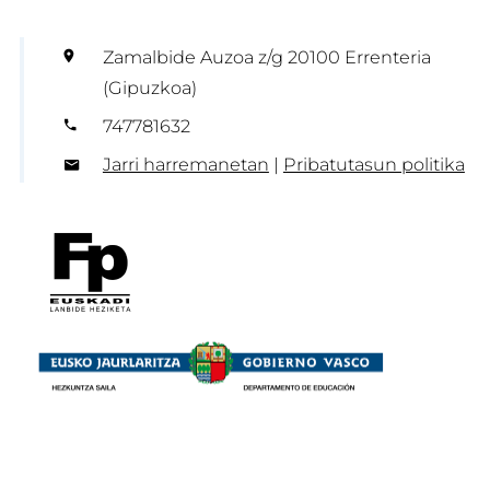
Zamalbide Auzoa z/g 20100 Errenteria
(Gipuzkoa)
747781632
Jarri harremanetan
|
Pribatutasun politika