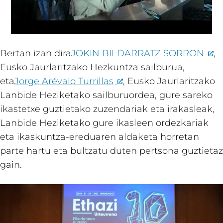
Bertan izan dira
JOKIN BILDARRATZ SORRON
,
Eusko Jaurlaritzako Hezkuntza sailburua,
eta
Jorge Arévalo Turrillas
, Eusko Jaurlaritzako
Lanbide Heziketako sailburuordea, gure sareko
ikastetxe guztietako zuzendariak eta irakasleak,
Lanbide Heziketako gure ikasleen ordezkariak
eta ikaskuntza-ereduaren aldaketa horretan
parte hartu eta bultzatu duten pertsona guztietaz
gain.