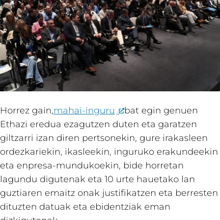
Horrez gain,
mahai-inguru
bat egin genuen
Ethazi eredua ezagutzen duten eta garatzen
giltzarri izan diren pertsonekin, gure irakasleen
ordezkariekin, ikasleekin, inguruko erakundeekin
eta enpresa-mundukoekin, bide horretan
lagundu digutenak eta 10 urte hauetako lan
guztiaren emaitz onak justifikatzen eta berresten
dituzten datuak eta ebidentziak eman