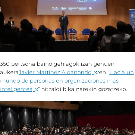
350 pertsona baino gehiagok izan genuen
aukera
Javier Martínez Aldanondo
ren “
Hacia un
mundo de personas en organizaciones más
inteligentes
” hitzaldi bikainarekin gozatzeko.