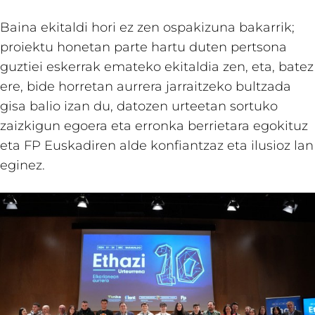
Baina ekitaldi hori ez zen ospakizuna bakarrik;
proiektu honetan parte hartu duten pertsona
guztiei eskerrak emateko ekitaldia zen, eta, batez
ere, bide horretan aurrera jarraitzeko bultzada
gisa balio izan du, datozen urteetan sortuko
zaizkigun egoera eta erronka berrietara egokituz
eta FP Euskadiren alde konfiantzaz eta ilusioz lan
eginez.