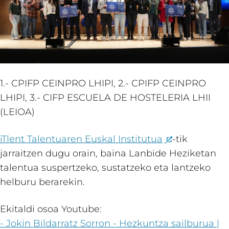
1.- CPIFP CEINPRO LHIPI, 2.- CPIFP CEINPRO
LHIPI, 3.- CIFP ESCUELA DE HOSTELERIA LHII
(LEIOA)
iTlent Talentuaren Euskal Institutua
-tik
jarraitzen dugu orain, baina Lanbide Heziketan
talentua suspertzeko, sustatzeko eta lantzeko
helburu berarekin.
Ekitaldi osoa Youtube:
- Jokin Bildarratz Sorron - Hezkuntza sailburua |