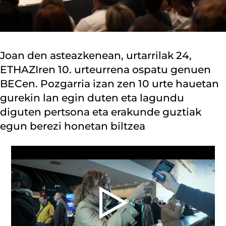
Joan den asteazkenean, urtarrilak 24,
ETHAZIren 10. urteurrena ospatu genuen
BECen. Pozgarria izan zen 10 urte hauetan
gurekin lan egin duten eta lagundu
diguten pertsona eta erakunde guztiak
egun berezi honetan biltzea