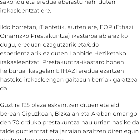
sakondu eta eredua aberastu nahi duten
irakasleentzat ere.
Ildo horretan, iTlentetik, aurten ere, EOP (Ethazi
Oinarrizko Prestakuntza) ikastaroa abiaraziko
dugu, ereduan ezagutzarik eta/edo
esperientziarik ez duten Lanbide Heziketako
irakasleentzat. Prestakuntza-ikastaro honen
helburua ikasgelan ETHAZI eredua ezartzen
hasteko irakasleengan gaitasun berriak garatzea
da.
Guztira 125 plaza eskaintzen dituen eta aldi
berean Gipuzkoan, Bizkaian eta Araban emango
den 70 orduko prestakuntza hau urrian hasiko da
talde guztientzat eta jarraian azaltzen diren egun