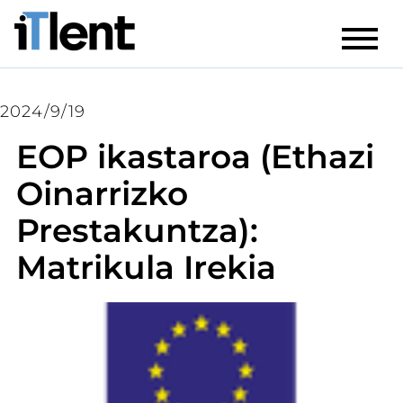
2024/9/19
EOP ikastaroa (Ethazi
Oinarrizko
Prestakuntza):
Matrikula Irekia