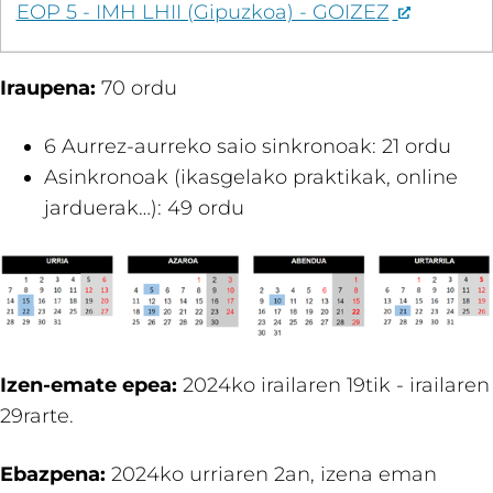
EOP 5 - IMH LHII (Gipuzkoa) - GOIZEZ
Iraupena:
70 ordu​
6 Aurrez-aurreko saio sinkronoak: 21 ordu​
Asinkronoak (ikasgelako praktikak, online
jarduerak…): 49 ordu
Izen-emate epea:
2024ko irailaren 19tik - irailaren
29rarte.
Ebazpena:
2024ko urriaren 2an, izena eman