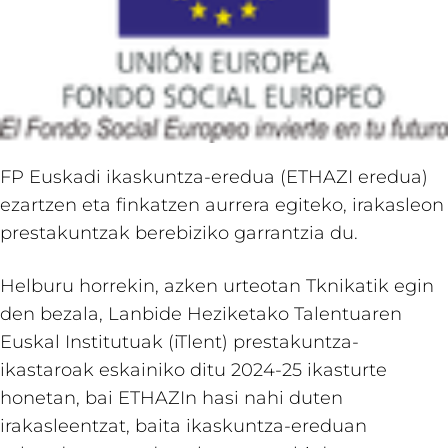
FP Euskadi ikaskuntza-eredua (ETHAZI eredua)
ezartzen eta finkatzen aurrera egiteko, irakasleon
prestakuntzak berebiziko garrantzia du.
Helburu horrekin, azken urteotan Tknikatik egin
den bezala, Lanbide Heziketako Talentuaren
Euskal Institutuak (iTlent) prestakuntza-
ikastaroak eskainiko ditu 2024-25 ikasturte
honetan, bai ETHAZIn hasi nahi duten
irakasleentzat, baita ikaskuntza-ereduan