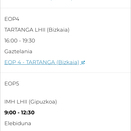
EOP4
TARTANGA LHII (Bizkaia)
16:00 - 19:30
Gaztelania
EOP 4 - TARTANGA (Bizkaia)
EOP5
IMH LHII (Gipuzkoa)
9:00 - 12:30
Elebiduna