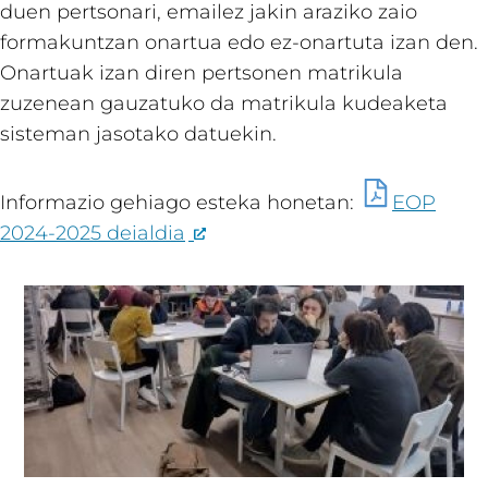
duen pertsonari, emailez jakin araziko zaio
formakuntzan onartua edo ez-onartuta izan den.
Onartuak izan diren pertsonen matrikula
zuzenean gauzatuko da matrikula kudeaketa
sisteman jasotako datuekin.
Informazio gehiago esteka honetan:
EOP
2024-2025 deialdia