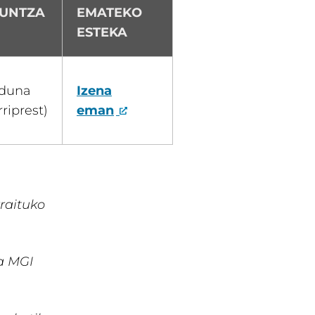
KUNTZA
EMATEKO
ESTEKA
iduna
Izena
rriprest)
eman
rraituko
a MGI