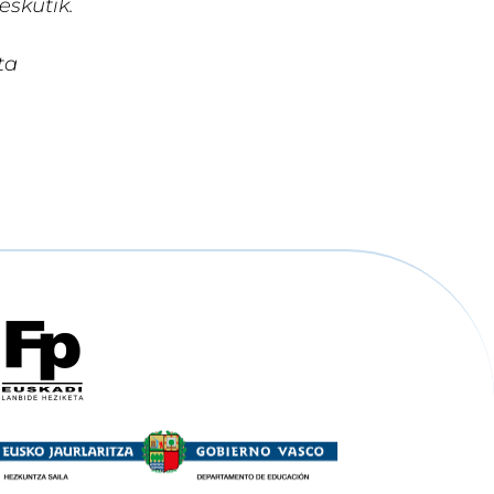
skutik.
ta