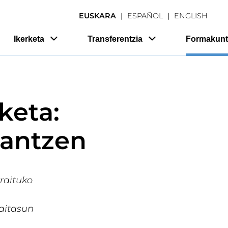
EUSKARA
ESPAÑOL
ENGLISH
Ikerketa
Transferentzia
Formakunt
keta:
lantzen
rraituko
aitasun