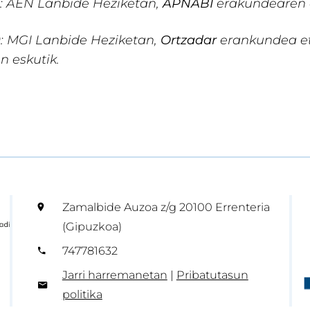
0: AEN Lanbide Heziketan,
APNABI
erakundearen e
30: MGI Lanbide Heziketan,
Ortzadar
erankundea e
n eskutik.
Zamalbide Auzoa z/g 20100 Errenteria
(Gipuzkoa)
747781632
Jarri harremanetan
|
Pribatutasun
politika