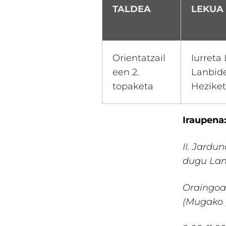
TALDEA
LEKUA
Orientatzail
Iurreta
een 2.
Lanbid
topaketa
Hezike
Iraupena
II. Jardu
dugu Lanb
Oraingoa
(Mugako g