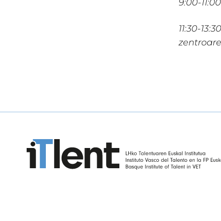
9:00-11:0
11:30-13:
zentroare