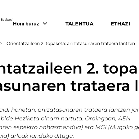
TALENTUA
ETHAZI
Honi buruz
Orientatzaileen 2. topaketa: anizatasunaren trataera lantzen
ntatzaileen 2. topa
asunaren trataera 
naldi honetan, anizatasunaren trataera lantzen ja
ide Heziketa oinarri hartuta.
Oraingoan, AEN
aren espektro nahasmendua) eta MGI (Mugako g
ala) arloak landuko ditugu.