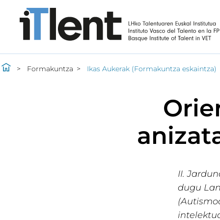
Formakuntza
Ikas Aukerak (Formakuntza eskaintza)
Orie
anizat
II. Jardu
dugu Lanb
(Autismo
intelektu