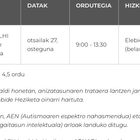
DATAK
ORDUTEGIA
HIZ
 LHI
otsailak 27,
Eleb
e
9:00 - 13:30
osteguna
(bela
ta
:
4,5 ordu
naldi honetan, anizatasunaren trataera lantzen ja
ide Heziketa oinarri hartuta.
n, AEN (Autismoaren espektro nahasmendua) et
aitasun intelektuala) arloak landuko ditugu.