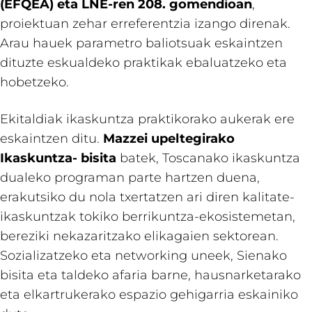
(EFQEA) eta LNE-ren 208. gomendioan
,
proiektuan zehar erreferentzia izango direnak.
Arau hauek parametro baliotsuak eskaintzen
dituzte eskualdeko praktikak ebaluatzeko eta
hobetzeko.
Ekitaldiak ikaskuntza praktikorako aukerak ere
eskaintzen ditu.
Mazzei upeltegirako
Ikaskuntza- bisita
batek, Toscanako ikaskuntza
dualeko programan parte hartzen duena,
erakutsiko du nola txertatzen ari diren kalitate-
ikaskuntzak tokiko berrikuntza-ekosistemetan,
bereziki nekazaritzako elikagaien sektorean.
Sozializatzeko eta networking uneek, Sienako
bisita eta taldeko afaria barne, hausnarketarako
eta elkartrukerako espazio gehigarria eskainiko