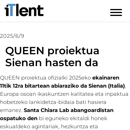
2025/6/9
QUEEN proiektua
Sienan hasten da
QUEEN proiektua ofizialki 2025eko
ekainaren
11tik 12ra bitartean abiaraziko da Sienan (Italia)
,
Europa osoan ikaskuntzen kalitatea eta inpaktua
hobetzeko lankidetza-bidaia bati hasiera
emanez.
Santa Chiara Lab abangoardistan
ospatuko den
bi eguneko ekitaldi honek
eskualdeko agintariak, hezkuntza eta