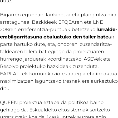
dute.
Bigarren egunean, lankidetza eta plangintza dira
arretagunea. Bazkideek EFQEAren eta LNE
208ren erreferentzia-puntuak betetzeko l
urralde-
erabilgarritasuna ebaluatuko den tailer bate
an
parte hartuko dute, eta, ondoren, zuzendaritza-
taldearen bilera bat egingo da proiektuaren
hurrengo jarduerak koordinatzeko, ASEVek eta
Resolvo proiektuko bazkideak zuzenduta.
EARLALLek komunikazio-estrategia eta inpaktua
maximizatzen laguntzeko tresnak ere aurkeztuko
ditu.
QUEEN proiektua eztabaida politikoa baino
gehiago da. Eskualdeko ekosistemak sortzeko
urrats praktikoa da, ikaskuntzek aurrera egin