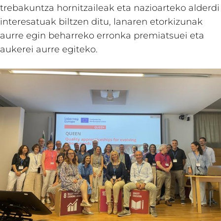
trebakuntza hornitzaileak eta nazioarteko alderdi
interesatuak biltzen ditu, lanaren etorkizunak
aurre egin beharreko erronka premiatsuei eta
aukerei aurre egiteko.