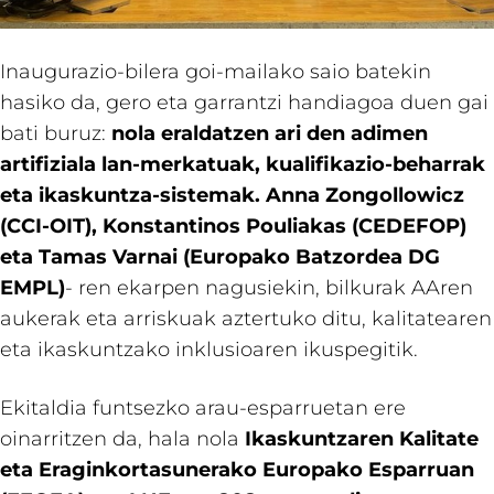
Inaugurazio-bilera goi-mailako saio batekin
hasiko da, gero eta garrantzi handiagoa duen gai
bati buruz:
nola eraldatzen ari den adimen
artifiziala lan-merkatuak, kualifikazio-beharrak
eta ikaskuntza-sistemak. Anna Zongollowicz
(CCI-OIT), Konstantinos Pouliakas (CEDEFOP)
eta Tamas Varnai (Europako Batzordea DG
EMPL)
- ren ekarpen nagusiekin, bilkurak AAren
aukerak eta arriskuak aztertuko ditu, kalitatearen
eta ikaskuntzako inklusioaren ikuspegitik.
Ekitaldia funtsezko arau-esparruetan ere
oinarritzen da, hala nola
Ikaskuntzaren Kalitate
eta Eraginkortasunerako Europako Esparruan