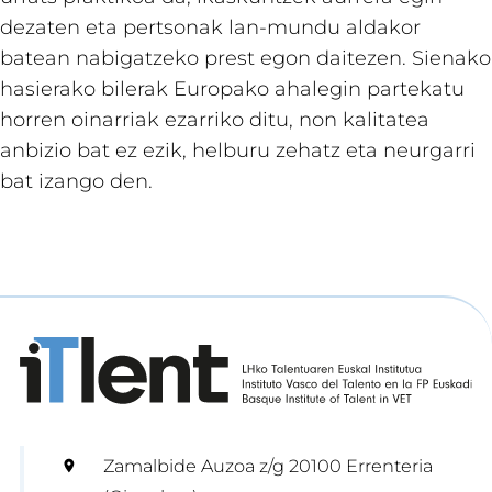
dezaten eta pertsonak lan-mundu aldakor
batean nabigatzeko prest egon daitezen. Sienako
hasierako bilerak Europako ahalegin partekatu
horren oinarriak ezarriko ditu, non kalitatea
anbizio bat ez ezik, helburu zehatz eta neurgarri
bat izango den.
Zamalbide Auzoa z/g 20100 Errenteria