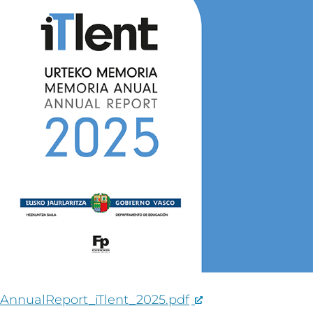
AnnualReport_iTlent_2025.pdf