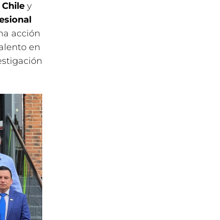
 Chile
y
esional
na acción
Talento en
estigación