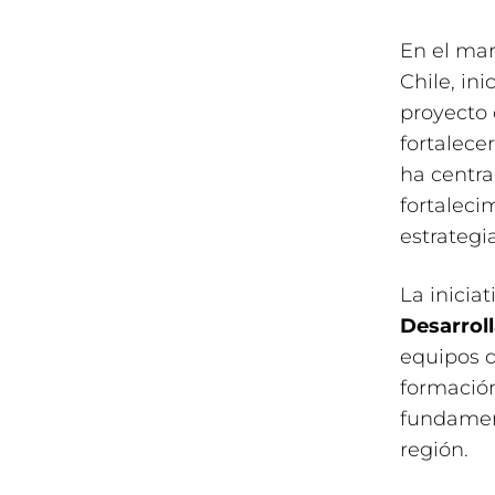
En el mar
Chile, in
proyecto 
fortalece
ha centra
fortaleci
estrategi
La inicia
Desarroll
equipos d
formación
fundament
región.