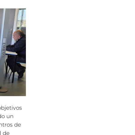
bjetivos
do un
ntros de
l de