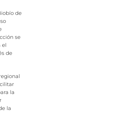
Biobío de
oso
e
acción se
 el
és de
regional
ilitar
ara la
r
de la