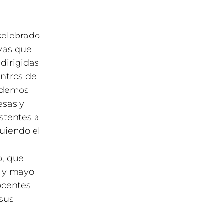
celebrado
vas que
dirigidas
entros de
podemos
esas y
stentes a
guiendo el
o, que
l y mayo
docentes
 sus