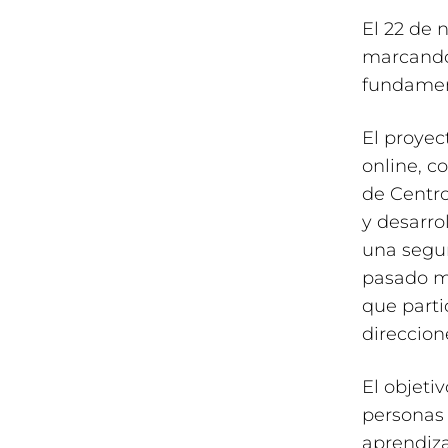
El 22 de 
marcando 
fundamen
El proyec
online, c
de Centro
y desarro
una segun
pasado m
que parti
direccion
El objeti
personas 
aprendiza