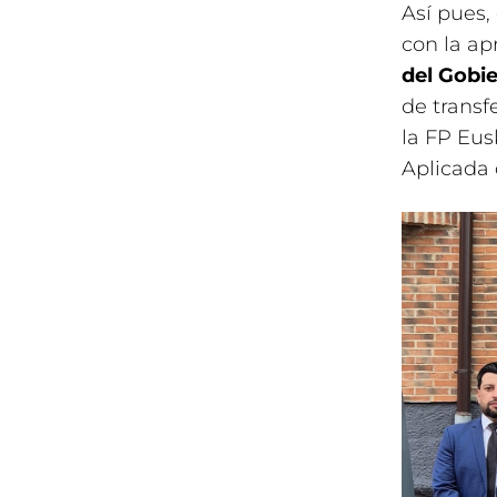
Así pues,
con la ap
del Gobi
de trans
la FP Eus
Aplicada 