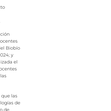
cto
.
ación
docentes
el Biobío
024; y
izada el
docentes
las
 que las
logías de
lo de