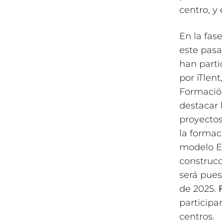
centro, y
En la fas
este pasa
han parti
por iTlen
Formación
destacar l
proyectos
la formac
modelo ET
construcc
será pues
de 2025.
participa
centros.