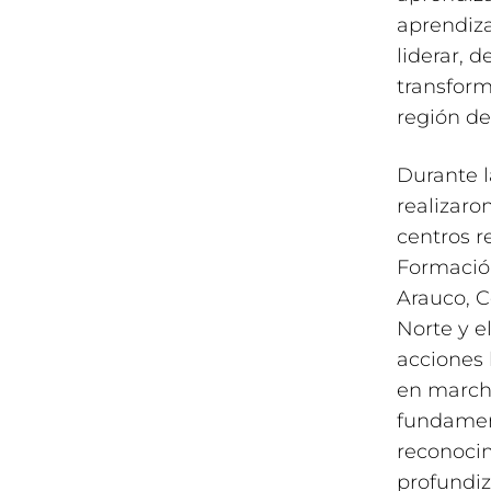
aprendiz
liderar, 
transform
región de
Durante l
realizaro
centros r
Formació
Arauco, C
Norte y e
acciones 
en marcha
fundament
reconocim
profundiz