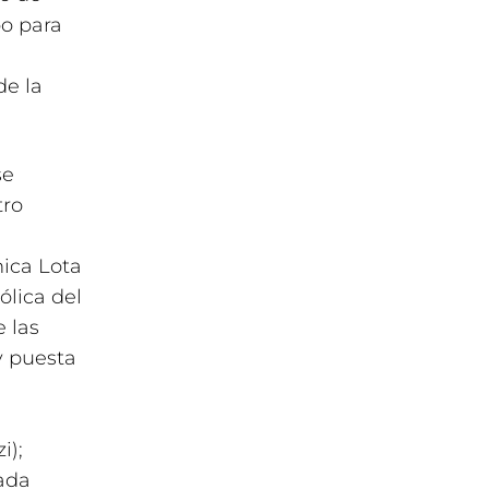
o para
de la
se
tro
ica Lota
ólica del
 las
y puesta
i);
ada