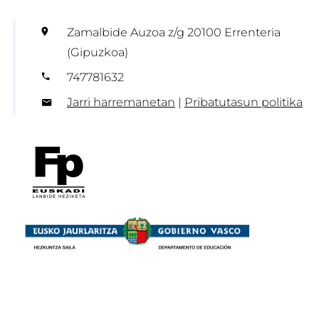
Zamalbide Auzoa z/g 20100 Errenteria
(Gipuzkoa)
747781632
Jarri harremanetan
|
Pribatutasun politika