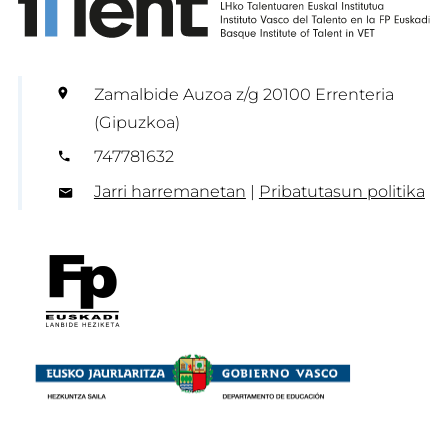
Zamalbide Auzoa z/g 20100 Errenteria
(Gipuzkoa)
747781632
Jarri harremanetan
|
Pribatutasun politika