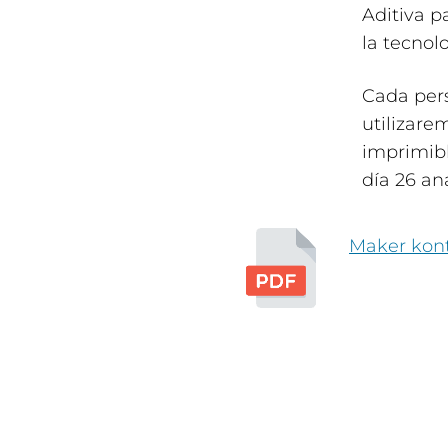
Aditiva p
la tecnol
Cada pers
utilizare
imprimibl
día 26 an
Maker kontz