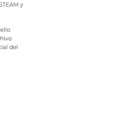
o STEAM y
ello
chivo
ial del