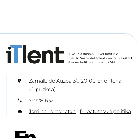
Zamalbide Auzoa z/g 20100 Errenteria
(Gipuzkoa)
747781632
Jarri harremanetan
|
Pribatutasun politika