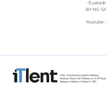
- Euskadi
BY-NC-SA
Youtube: