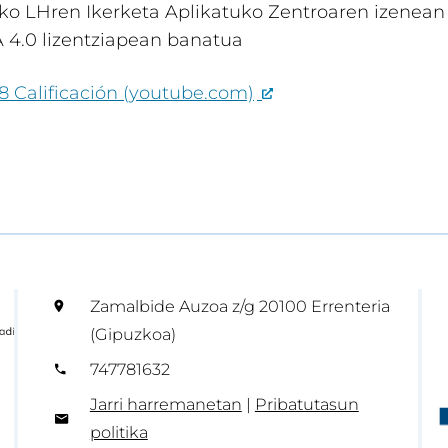
ko LHren Ikerketa Aplikatuko Zentroaren izenean
 4.0 lizentziapean banatua
8 Calificación (youtube.com)
Zamalbide Auzoa z/g 20100 Errenteria
(Gipuzkoa)
747781632
Jarri harremanetan
|
Pribatutasun
politika