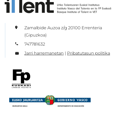
Zamalbide Auzoa z/g 20100 Errenteria
(Gipuzkoa)
747781632
Jarri harremanetan
|
Pribatutasun politika