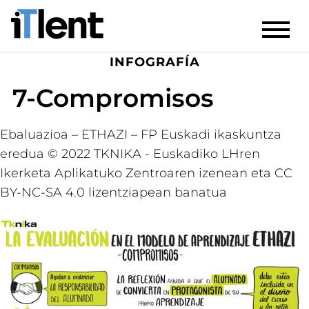
INFOGRAFÍA
7-Compromisos
Ebaluazioa – ETHAZI – FP Euskadi ikaskuntza
eredua © 2022 TKNIKA - Euskadiko LHren
Ikerketa Aplikatuko Zentroaren izenean eta CC
BY-NC-SA 4.0 lizentziapean banatua