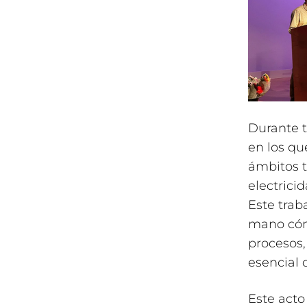
Durante t
en los qu
ámbitos t
electricid
Este trab
mano cóm
procesos,
esencial 
Este acto