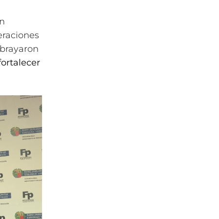
ón
eraciones
ubrayaron
ortalecer