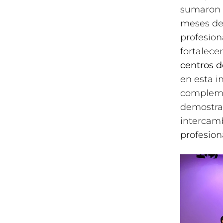
sumaron 
meses de 
profesion
fortalece
centros d
en esta i
complemen
demostrar
intercamb
profesion