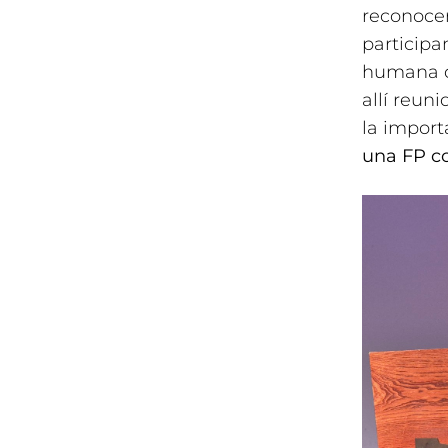
reconocer
participa
humana de
allí reun
la impor
una FP co