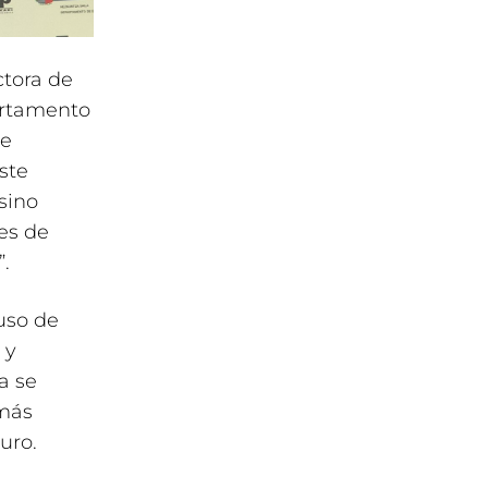
ctora de
artamento
te
ste
sino
es de
.
uso de
 y
a se
 más
uro.