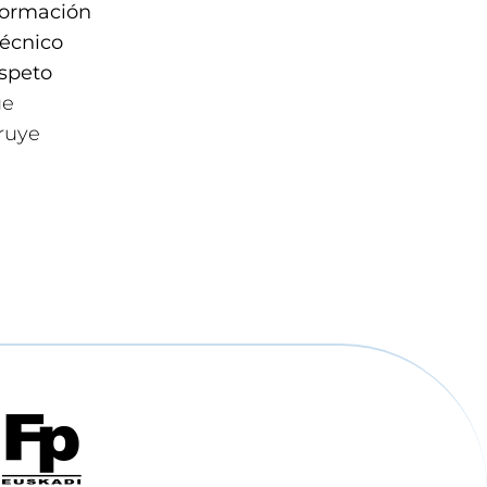
formación
técnico
espeto
ue
ruye