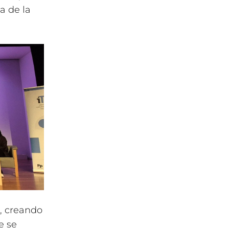
a de la
, creando
e se