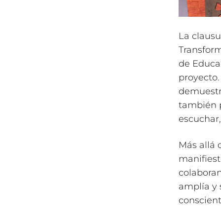
La clausu
Transfor
de Educac
proyecto.
demuestra
también 
escuchar,
Más allá 
manifiest
colaboran
amplía y
conscient