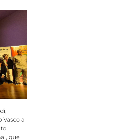
di,
o Vasco a
ito
nal, que