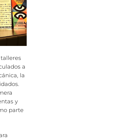
talleres
culados a
ánica, la
uidados.
imera
ntas y
omo parte
ara