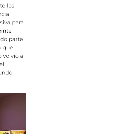
te los
ncia
siva para
einte
do parte
o que
 volvió a
el
mundo